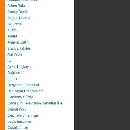
Adem Pala
Ahmet Deniz
Akşam Namazı
Ali Ercan
allahu
Arafat
Arapça Eğitim
arapça ilahiler
Arif Yildiz
ay
Aykut Kuşkaya
Bağlantılar
bedru
Benyamin Bahodari
Bilgisayar Programları
Çanakkale Özel
Canlı Dini Televizyon Kanalları İzle
Cemal Kuru
Cep Telefonları İçin
cepte imsakiye
Cocuklar icin