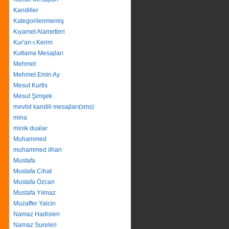
Kandiller
Kategorilenmemiş
Kıyamet Alametleri
Kur'an-ı Kerim
Kutlama Mesajları
Mehmet
Mehmet Emin Ay
Mesut Kurtis
Mesut Şimşek
mevlid kandili mesajları(sms)
mina
minik dualar
Muhammed
muhammed ilhan
Mustafa
Mustafa Cihat
Mustafa Özcan
Mustafa Yılmaz
Muzaffer Yalcin
Namaz Hadisleri
Namaz Sureleri