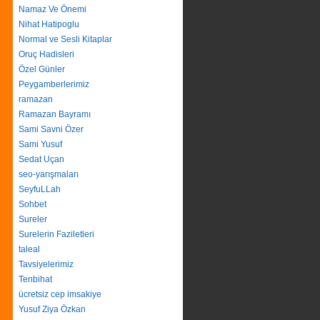
Namaz Ve Önemi
Nihat Hatipoglu
Normal ve Sesli Kitaplar
Oruç Hadisleri
Özel Günler
Peygamberlerimiz
ramazan
Ramazan Bayramı
Sami Savni Özer
Sami Yusuf
Sedat Uçan
seo-yarışmaları
SeyfuLLah
Sohbet
Sureler
Surelerin Faziletleri
taleal
Tavsiyelerimiz
Tenbihat
ücretsiz cep imsakiye
Yusuf Ziya Özkan