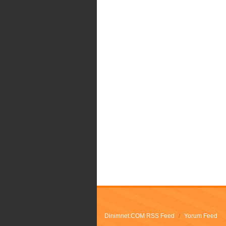
Dinimnet.COM RSS Feed
/
Yorum Feed