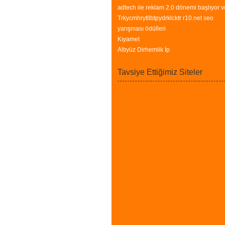
adtech ile reklam 2.0 dönemi başlıyor v
Trkycmhrytllbtpydrklcktr r10.net seo
yarışması ödülleri
Kıyamet
Altıyüz Dirhemlik İp
Tavsiye Ettiğimiz Siteler