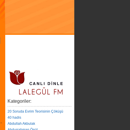
Kategoriler:
20 Soruda Evrim Teorisinin Çöküşü
40 hadis
Abdullah Akbulak
Abdurrahman Önül