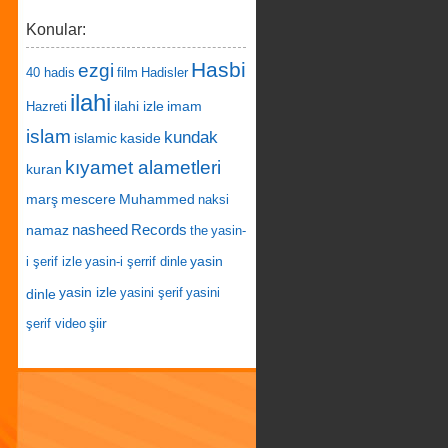
Konular:
Hasbi
ezgi
40 hadis
film
Hadisler
ilahi
ilahi izle
imam
Hazreti
islam
kundak
islamic
kaside
kıyamet alametleri
kuran
marş
mescere
Muhammed
naksi
nasheed
Records
namaz
the
yasin-
yasin
i şerif izle
yasin-i şerrif dinle
yasin izle
dinle
yasini şerif
yasini
şiir
şerif video