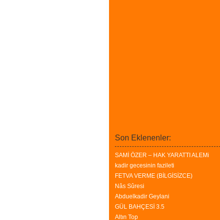
Son Eklenenler:
SAMİ ÖZER – HAK YARATTI ALEMi
kadir gecesinin fazileti
FETVA VERME (BİLGİSİZCE)
Nâs Sûresi
Abduelkadir Geylani
GÜL BAHÇESİ 3.5
Altın Top