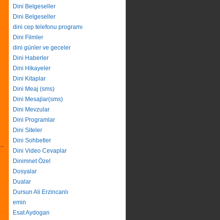
Dini Belgeseller
Dini Belgeseller
dini cep telefonu programı
Dini Filmler
dini günler ve geceler
Dini Haberler
Dini Hikayeler
Dini Kitaplar
Dini Meaj (sms)
Dini Mesajlar(sms)
Dini Mevzular
Dini Programlar
Dini Siteler
Dini Sohbetler
Dini Video Cevaplar
Dinimnet Özel
Dosyalar
Dualar
Dursun Ali Erzincanlı
emin
Esat Aydogan