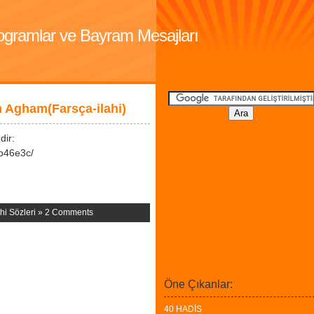
Programlar ve Bayram Mesajları
 Agham(Farsça-ilahi)
ir:
ab46e3c/
ahi Sözleri
»
2 Comments
Öne Çıkanlar:
40 HADİS