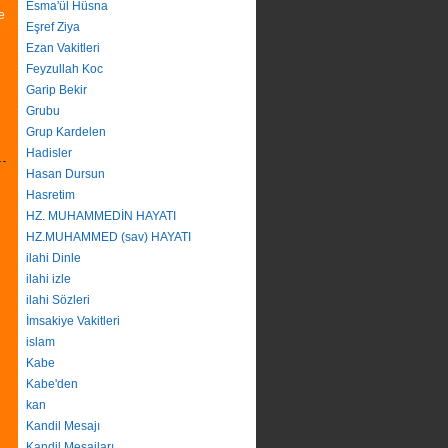
Esma'ül Hüsna
e
Eşref Ziya
Ezan Vakitleri
Feyzullah Koc
Garip Bekir
Grubu
Grup Kardelen
Hadisler
Hasan Dursun
Hasretim
HZ. MUHAMMEDİN HAYATI
HZ.MUHAMMED (sav) HAYATI
ilahi Dinle
ilahi izle
ilahi Sözleri
İmsakiye Vakitleri
islam
Kabe
Kabe'den
kan
Kandil Mesajı
Kandil Mesajları