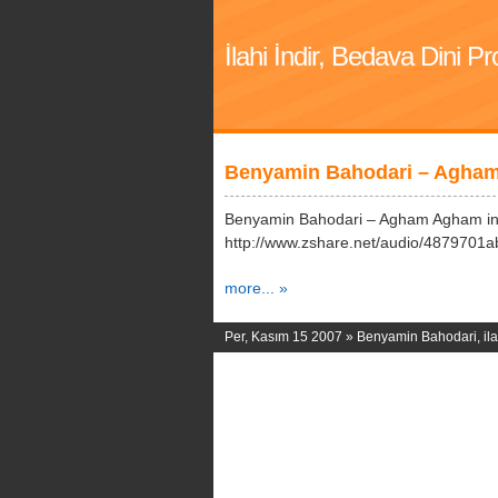
İlahi İndir, Bedava Dini 
Benyamin Bahodari – Agham
Benyamin Bahodari – Agham Agham ind
http://www.zshare.net/audio/4879701
more... »
Per, Kasım 15 2007 »
Benyamin Bahodari
,
il