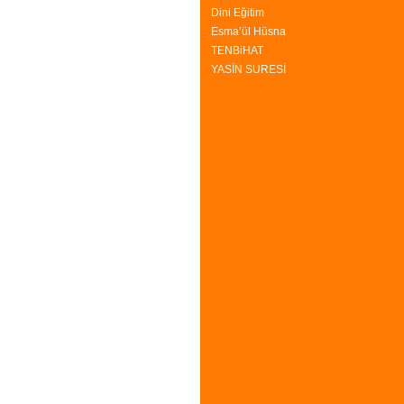
Dini Eğitim
Esma’ül Hüsna
TENBiHAT
YASİN SURESİ