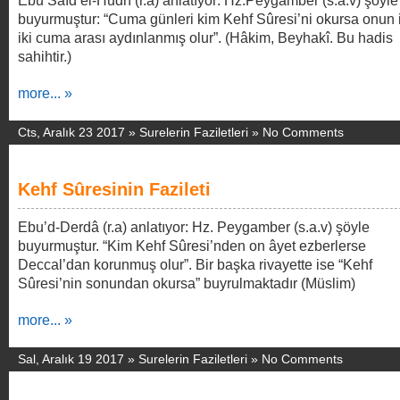
Ebu Saîd el-Hudrî (r.a) anlatıyor: Hz.Peygamber (s.a.v) şöyle
buyurmuştur: “Cuma günleri kim Kehf Sûresi’ni okursa onun 
iki cuma arası aydınlanmış olur”. (Hâkim, Beyhakî. Bu hadis
sahihtir.)
more... »
Cts, Aralık 23 2017 »
Surelerin Faziletleri
»
No Comments
Kehf Sûresinin Fazileti
Ebu’d-Derdâ (r.a) anlatıyor: Hz. Peygamber (s.a.v) şöyle
buyurmuştur. “Kim Kehf Sûresi’nden on âyet ezberlerse
Deccal’dan korunmuş olur”. Bir başka rivayette ise “Kehf
Sûresi’nin sonundan okursa” buyrulmaktadır (Müslim)
more... »
Sal, Aralık 19 2017 »
Surelerin Faziletleri
»
No Comments