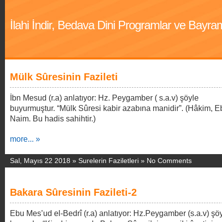
İlahi İndir, Bedava Dini Programlar ve Bayra
Mülk Sûresinin Fazileti
İbn Mesud (r.a) anlatıyor: Hz. Peygamber ( s.a.v) şöyle
buyurmuştur. “Mülk Sûresi kabir azabına manidir”. (Hâkim, E
Naim. Bu hadis sahihtir.)
more... »
Sal, Mayıs 22 2018 »
Surelerin Faziletleri
»
No Comments
Bakara Sûresinin Fazileti-2
Ebu Mes’ud el-Bedrî (r.a) anlatıyor: Hz.Peygamber (s.a.v) şö