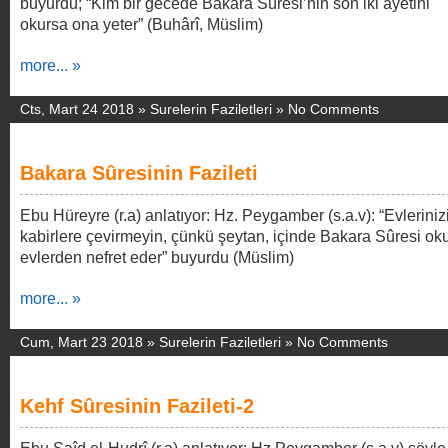
buyurdu; “Kim bir gecede Bakara Sûresi’nin son iki âyetini
okursa ona yeter” (Buhârî, Müslim)
more... »
Cts, Mart 24 2018 »
Surelerin Faziletleri
»
No Comments
Bakara Sûresinin Fazileti
Ebu Hüreyre (r.a) anlatıyor: Hz. Peygamber (s.a.v): “Evleriniz
kabirlere çevirmeyin, çünkü şeytan, içinde Bakara Sûresi o
evlerden nefret eder” buyurdu (Müslim)
more... »
Cum, Mart 23 2018 »
Surelerin Faziletleri
»
No Comments
Kehf Sûresinin Fazileti-2