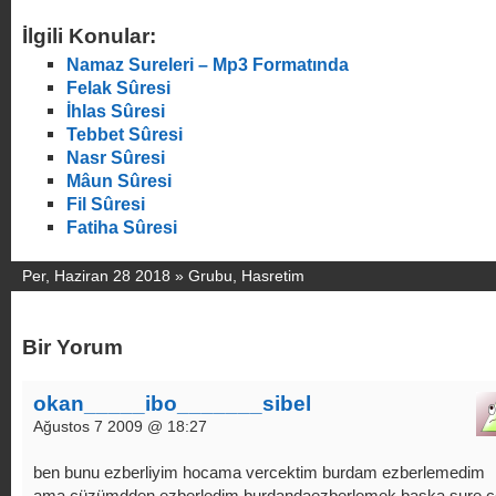
İlgili Konular:
Namaz Sureleri – Mp3 Formatında
Felak Sûresi
İhlas Sûresi
Tebbet Sûresi
Nasr Sûresi
Mâun Sûresi
Fil Sûresi
Fatiha Sûresi
Per, Haziran 28 2018 »
Grubu
,
Hasretim
Bir Yorum
okan_____ibo_______sibel
Ağustos 7 2009 @ 18:27
ben bunu ezberliyim hocama vercektim burdam ezberlemedim
ama cüzümdden ezberledim burdandaezberlemek baska sure 