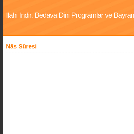
İlahi İndir, Bedava Dini Programlar ve Bayra
Nâs Sûresi