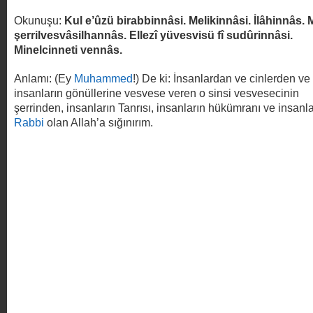
Okunuşu:
Kul e’ûzü birabbinnâsi. Melikinnâsi. İlâhinnâs. 
şerrilvesvâsilhannâs. Ellezî yüvesvisü fî sudûrinnâsi.
Minelcinneti vennâs.
Anlamı: (Ey
Muhammed
!) De ki: İnsanlardan ve cinlerden ve
insanların gönüllerine vesvese veren o sinsi vesvesecinin
şerrinden, insanların Tanrısı, insanların hükümranı ve insanla
Rabbi
olan Allah’a sığınırım.