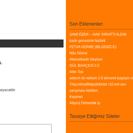
Son Eklenenler:
SAMİ ÖZER – HAK YARATTI ALEMi
kadir gecesinin fazileti
FETVA VERME (BİLGİSİZCE)
Nâs Sûresi
Abduelkadir Geylani
ş.
GÜL BAHÇESİ 3.5
Altın Top
adtech ile reklam 2.0 dönemi başlıyor v
Trkycmhrytllbtpydrklcktr r10.net seo
ayacaktır.
yarışması ödülleri
Kıyamet
Altıyüz Dirhemlik İp
Tavsiye Ettiğimiz Siteler