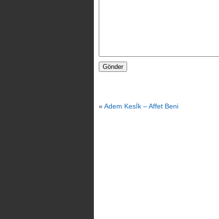
«
Adem Kesİk – Affet Beni