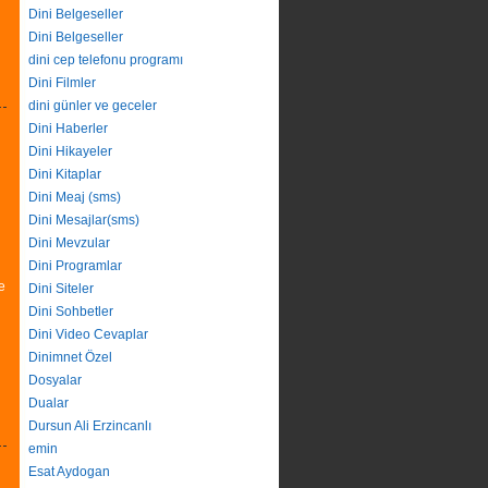
Dini Belgeseller
Dini Belgeseller
dini cep telefonu programı
Dini Filmler
dini günler ve geceler
Dini Haberler
Dini Hikayeler
Dini Kitaplar
Dini Meaj (sms)
Dini Mesajlar(sms)
Dini Mevzular
Dini Programlar
e
Dini Siteler
Dini Sohbetler
Dini Video Cevaplar
Dinimnet Özel
Dosyalar
Dualar
Dursun Ali Erzincanlı
emin
Esat Aydogan