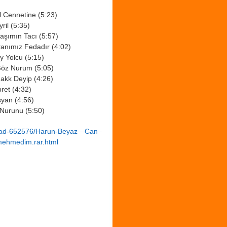
 Cennetine (5:23)
ril (5:35)
aşımın Tacı (5:57)
anımız Fedadır (4:02)
y Yolcu (5:15)
Göz Nurum (5:05)
akk Deyip (4:26)
ret (4:32)
syan (4:56)
Nurunu (5:50)
nload-652576/Harun-Beyaz—Can–
ehmedim.rar.html