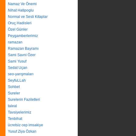
Namaz Ve Önemi
Nihat Hatipoglu
Normal ve Sesli Kitaplar
Oruç Hadisleri
Özel Günler
Peygamberlerimiz
ramazan
Ramazan Bayramı
Sami Savni Özer
Sami Yusuf
Sedat Uçan
seo-yarışmaları
SeyfuLLah
Sohbet
Sureler
Surelerin Faziletleri
taleal
Tavsiyelerimiz
Tenbihat
ücretsiz cep imsakiye
Yusuf Ziya Özkan