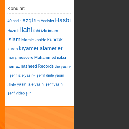
Konular:
Hasbi
ezgi
40 hadis
film
Hadisler
ilahi
ilahi izle
imam
Hazreti
islam
kundak
islamic
kaside
kıyamet alametleri
kuran
marş
mescere
Muhammed
naksi
nasheed
Records
namaz
the
yasin-
yasin
i şerif izle
yasin-i şerrif dinle
yasin izle
dinle
yasini şerif
yasini
şiir
şerif video