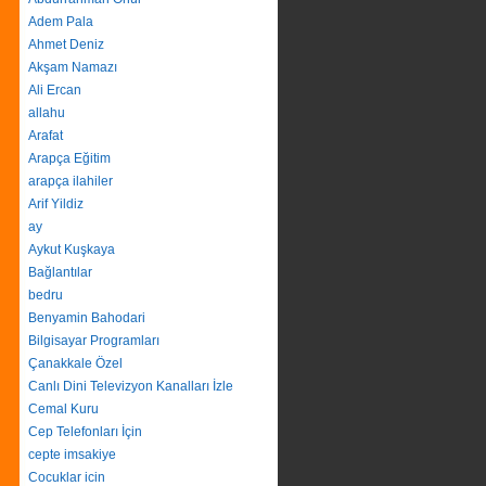
Adem Pala
Ahmet Deniz
Akşam Namazı
Ali Ercan
allahu
Arafat
Arapça Eğitim
arapça ilahiler
Arif Yildiz
ay
Aykut Kuşkaya
Bağlantılar
bedru
Benyamin Bahodari
Bilgisayar Programları
Çanakkale Özel
Canlı Dini Televizyon Kanalları İzle
Cemal Kuru
Cep Telefonları İçin
cepte imsakiye
Cocuklar icin