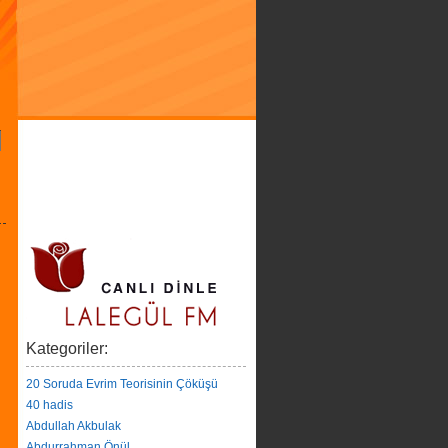
Kategoriler:
20 Soruda Evrim Teorisinin Çöküşü
40 hadis
Abdullah Akbulak
Abdurrahman Önül