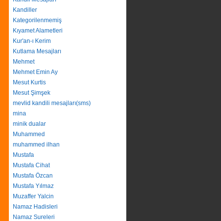
Kandiller
Kategorilenmemiş
Kıyamet Alametleri
Kur'an-ı Kerim
Kutlama Mesajları
Mehmet
Mehmet Emin Ay
Mesut Kurtis
Mesut Şimşek
mevlid kandili mesajları(sms)
mina
minik dualar
Muhammed
muhammed ilhan
Mustafa
Mustafa Cihat
Mustafa Özcan
Mustafa Yılmaz
Muzaffer Yalcin
Namaz Hadisleri
Namaz Sureleri