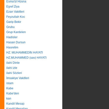
Esma'ül Hüsna
Eşref Ziya
Ezan Vakitleri
Feyzullah Koc
Garip Bekir
Grubu
Grup Kardelen
Hadisler
Hasan Dursun
Hasretim
HZ. MUHAMMEDİN HAYATI
HZ.MUHAMMED (sav) HAYATI
ilahi Dinle
ilahi izle
ilahi Sözleri
İmsakiye Vakitleri
islam
Kabe
Kabe'den
kan
Kandil Mesajı
Kandil Mesajları