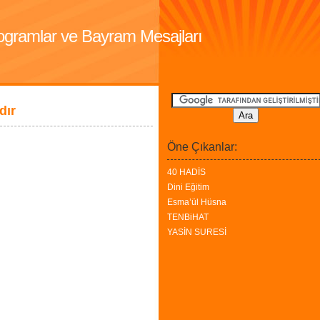
Programlar ve Bayram Mesajları
dır
Öne Çıkanlar:
40 HADİS
Dini Eğitim
Esma’ül Hüsna
TENBiHAT
YASİN SURESİ