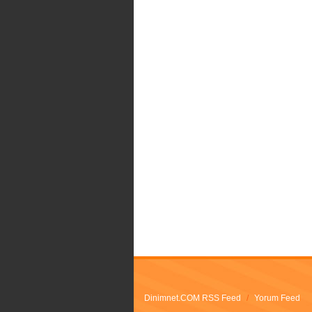
Dinimnet.COM RSS Feed
/
Yorum Feed