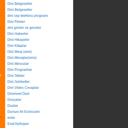
Dini Belgeseller
Dini Belgeseller
dini cep telefonu programı
Dini Filmler
dini günler ve geceler
Dini Haberler
Dini Hikayeler
Dini Kitaplar
Dini Meaj (sms)
Dini Mesajlar(sms)
Dini Mevzular
Dini Programlar
e
Dini Siteler
Dini Sohbetler
Dini Video Cevaplar
Dinimnet Özel
Dosyalar
Dualar
Dursun Ali Erzincanlı
emin
Esat Aydogan