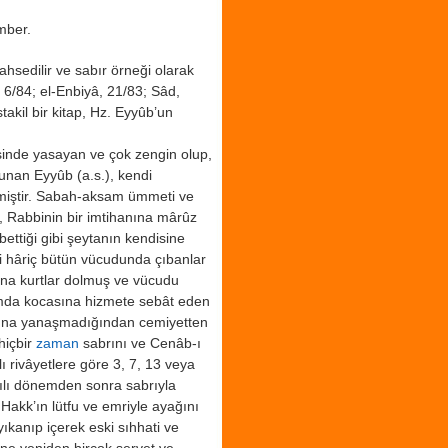
mber.
ahsedilir ve sabır örneği olarak
, 6/84; el-Enbiyâ, 21/83; Sâd,
takil bir kitap, Hz. Eyyûb’un
inde yasayan ve çok zengin olup,
lunan Eyyûb (a.s.), kendi
miştir. Sabah-aksam ümmeti ve
, Rabbinin bir imtihanına mârûz
bettiği gibi şeytanın kendisine
li hâriç bütün vücudunda çıbanlar
arına kurtlar dolmuş ve vücudu
mda kocasına hizmete sebât eden
nına yanaşmadığından cemiyetten
hiçbir
zaman
sabrını ve Cenâb-ı
ı rivâyetlere göre 3, 7, 13 veya
tılı dönemden sonra sabrıyla
Hakk’ın lütfu ve emriyle ayağını
ıkanıp içerek eski sıhhati ve