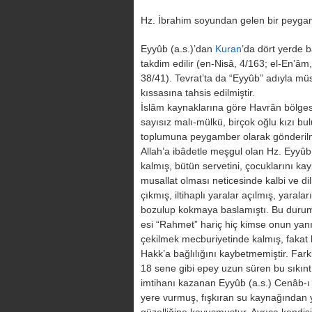
Hz. İbrahim soyundan gelen bir peyga
Eyyûb (a.s.)’dan
Kuran
’da dört yerde b
takdim edilir (en-Nisâ, 4/163; el-En’âm
38/41). Tevrat’ta da “Eyyûb” adıyla müs
kıssasına tahsis edilmiştir.
İslâm kaynaklarına göre Havrân bölges
sayısız malı-mülkü, birçok oğlu kızı bu
toplumuna peygamber olarak gönderil
Allah’a ibâdetle meşgul olan Hz. Eyyûb
kalmış, bütün servetini, çocuklarını kay
musallat olması neticesinde kalbi ve di
çıkmış, iltihaplı yaralar açılmış, yaral
bozulup kokmaya baslamıştı. Bu duru
esi “Rahmet” hariç hiç kimse onun ya
çekilmek mecburiyetinde kalmış, fakat 
Hakk’a bağlılığını kaybetmemiştir. Farkl
18 sene gibi epey uzun süren bu sıkın
imtihanı kazanan Eyyûb (a.s.) Cenâb-ı 
yere vurmuş, fışkıran su kaynağından y