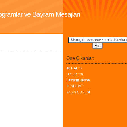
Programlar ve Bayram Mesajları
Öne Çıkanlar:
40 HADİS
Dini Eğitim
Esma’ül Hüsna
TENBiHAT
YASİN SURESİ