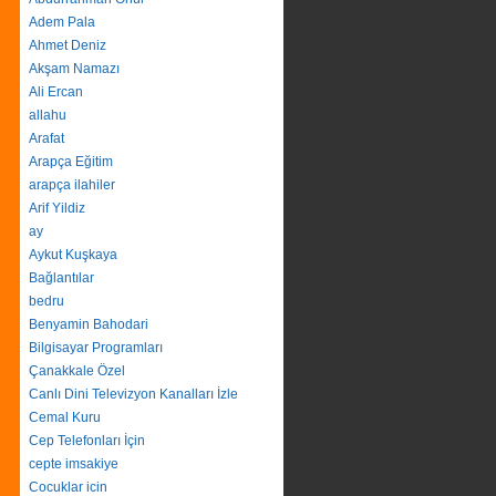
Adem Pala
Ahmet Deniz
Akşam Namazı
Ali Ercan
allahu
Arafat
Arapça Eğitim
arapça ilahiler
Arif Yildiz
ay
Aykut Kuşkaya
Bağlantılar
bedru
Benyamin Bahodari
Bilgisayar Programları
Çanakkale Özel
Canlı Dini Televizyon Kanalları İzle
Cemal Kuru
Cep Telefonları İçin
cepte imsakiye
Cocuklar icin