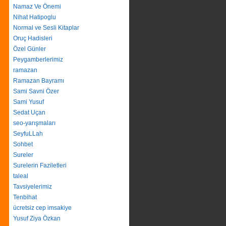
Namaz Ve Önemi
Nihat Hatipoglu
Normal ve Sesli Kitaplar
Oruç Hadisleri
Özel Günler
Peygamberlerimiz
ramazan
Ramazan Bayramı
Sami Savni Özer
Sami Yusuf
Sedat Uçan
seo-yarışmaları
SeyfuLLah
Sohbet
Sureler
Surelerin Faziletleri
taleal
Tavsiyelerimiz
Tenbihat
ücretsiz cep imsakiye
Yusuf Ziya Özkan