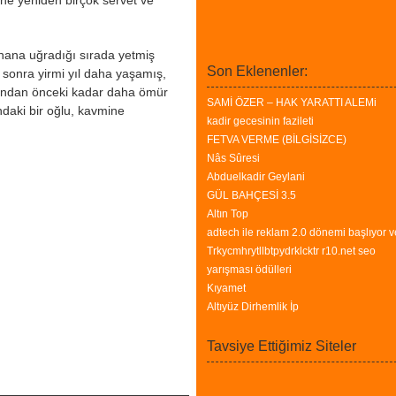
ine yeniden birçok servet ve
ihana uğradığı sırada yetmiş
Son Eklenenler:
 sonra yirmi yıl daha yaşamış,
ığından önceki kadar daha ömür
SAMİ ÖZER – HAK YARATTI ALEMi
daki bir oğlu, kavmine
kadir gecesinin fazileti
FETVA VERME (BİLGİSİZCE)
Nâs Sûresi
Abduelkadir Geylani
GÜL BAHÇESİ 3.5
Altın Top
adtech ile reklam 2.0 dönemi başlıyor v
Trkycmhrytllbtpydrklcktr r10.net seo
yarışması ödülleri
Kıyamet
Altıyüz Dirhemlik İp
Tavsiye Ettiğimiz Siteler