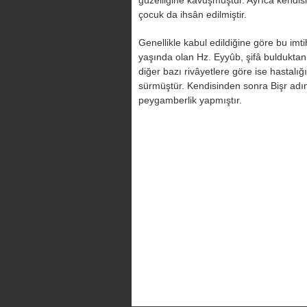
güzelliğine kavuşmuştur. Ayrıca kendis
çocuk da ihsân edilmiştir.
Genellikle kabul edildiğine göre bu imt
yaşında olan Hz. Eyyûb, şifâ bulduktan
diğer bazı rivâyetlere göre ise hastal
sürmüştür. Kendisinden sonra Bişr adın
peygamberlik yapmıştır.