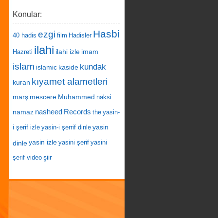
Konular:
Hasbi
ezgi
40 hadis
film
Hadisler
ilahi
ilahi izle
imam
Hazreti
islam
kundak
islamic
kaside
kıyamet alametleri
kuran
marş
mescere
Muhammed
naksi
nasheed
Records
namaz
the
yasin-
yasin
i şerif izle
yasin-i şerrif dinle
yasin izle
dinle
yasini şerif
yasini
şiir
şerif video