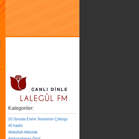
Kategoriler:
20 Soruda Evrim Teorisinin Çöküşü
40 hadis
Abdullah Akbulak
Abdurrahman Önül