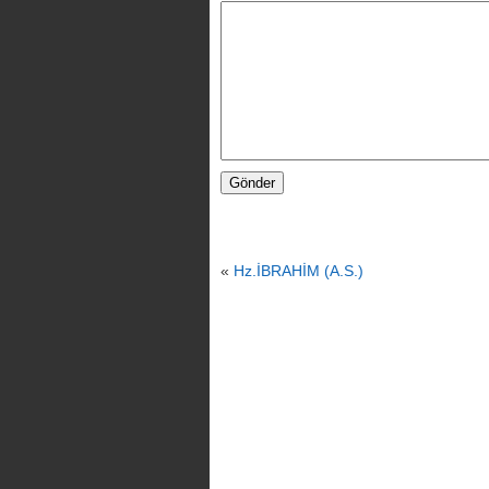
«
Hz.İBRAHİM (A.S.)