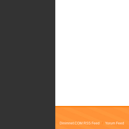
Dinimnet.COM RSS Feed
/
Yorum Feed