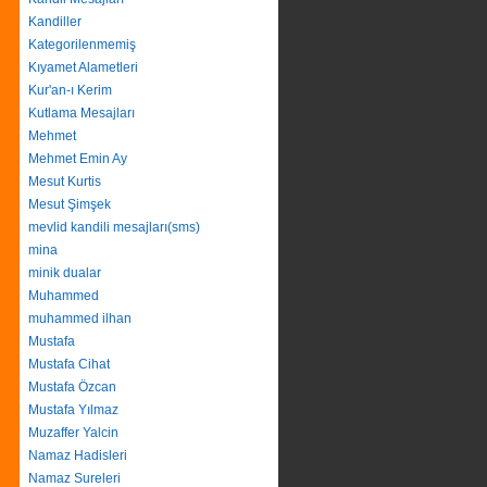
Kandiller
Kategorilenmemiş
Kıyamet Alametleri
Kur'an-ı Kerim
Kutlama Mesajları
Mehmet
Mehmet Emin Ay
Mesut Kurtis
Mesut Şimşek
mevlid kandili mesajları(sms)
mina
minik dualar
Muhammed
muhammed ilhan
Mustafa
Mustafa Cihat
Mustafa Özcan
Mustafa Yılmaz
Muzaffer Yalcin
Namaz Hadisleri
Namaz Sureleri