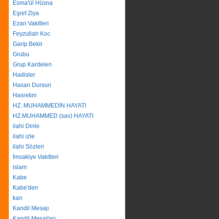
Esma'ül Hüsna
Eşref Ziya
Ezan Vakitleri
Feyzullah Koc
Garip Bekir
Grubu
Grup Kardelen
Hadisler
Hasan Dursun
Hasretim
HZ. MUHAMMEDİN HAYATI
HZ.MUHAMMED (sav) HAYATI
ilahi Dinle
ilahi izle
ilahi Sözleri
İmsakiye Vakitleri
islam
Kabe
Kabe'den
kan
Kandil Mesajı
Kandil Mesajları