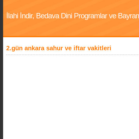
İlahi İndir, Bedava Dini Programlar ve Bayra
2.gün ankara sahur ve iftar vakitleri