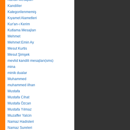
Kandiller
Kategorilenmemiş
Kıyamet Alametleri
Kur'an-ı Kerim
Kutlama Mesajları
Mehmet
Mehmet Emin Ay
Mesut Kurtis
Mesut Şimşek
mevlid kandili mesajları(sms)
mina
minik dualar
Muhammed
muhammed ilhan
Mustafa
Mustafa Cihat
Mustafa Özcan
Mustafa Yılmaz
Muzaffer Yalcin
Namaz Hadisleri
Namaz Sureleri