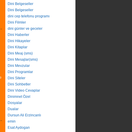
Dini Belgeseller
Dini Belgeseller
dini cep telefonu programı
Dini Filmler
dini günler ve geceler
Dini Haberler
Dini Hikayeler
Dini Kitaplar
Dini Meaj (sms)
Dini Mesajlar(sms)
Dini Mevzular
Dini Programlar
e
Dini Siteler
Dini Sohbetler
Dini Video Cevaplar
Dinimnet Özel
Dosyalar
Dualar
Dursun Ali Erzincanlı
emin
Esat Aydogan