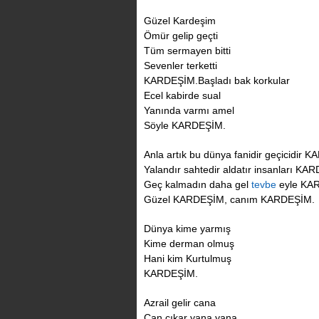
Güzel Kardeşim
Ömür gelip geçti
Tüm sermayen bitti
Sevenler terketti
KARDEŞİM.
Başladı bak korkular
Ecel kabirde sual
Yanında varmı amel
Söyle KARDEŞİM.
Anla artık bu dünya fanidir geçicidir 
Yalandır sahtedir aldatır insanları KA
Geç kalmadın daha gel
tevbe
eyle KA
Güzel KARDEŞİM, canım KARDEŞİM.
Dünya kime yarmış
Kime derman olmuş
Hani kim Kurtulmuş
KARDEŞİM.
Azrail gelir cana
Can çıkar yana yana