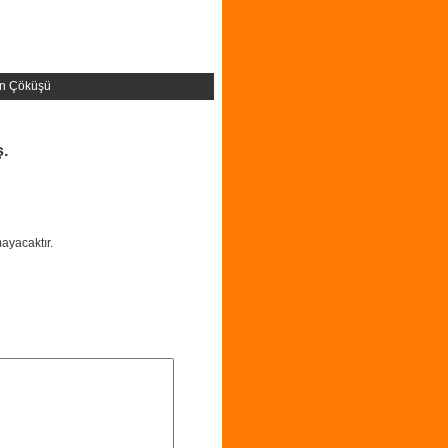
in Çöküşü
ş.
ayacaktır.