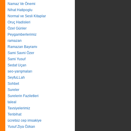
Namaz Ve Önemi
Nihat Hatipoglu
Normal ve Sesli Kitaplar
Oruç Hadisleri
Özel Günler
Peygamberlerimiz
ramazan
Ramazan Bayramı
Sami Savni Özer
Sami Yusuf
Sedat Uçan
seo-yarışmaları
SeyfuLLah
Sohbet
Sureler
Surelerin Faziletleri
taleal
Tavsiyelerimiz
Tenbihat
ücretsiz cep imsakiye
Yusuf Ziya Özkan