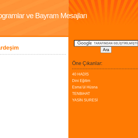
Programlar ve Bayram Mesajları
ardeşim
Öne Çıkanlar:
40 HADİS
Dini Eğitim
Esma’ül Hüsna
TENBiHAT
YASİN SURESİ