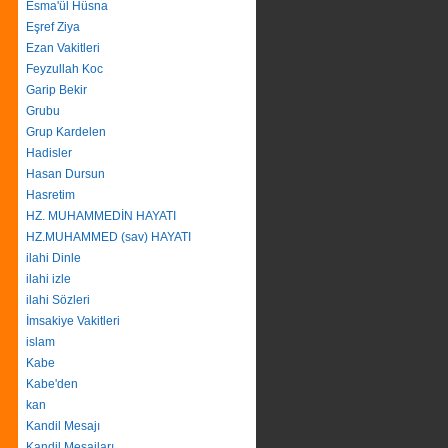
Esma'ül Hüsna
Eşref Ziya
Ezan Vakitleri
Feyzullah Koc
Garip Bekir
Grubu
Grup Kardelen
Hadisler
Hasan Dursun
Hasretim
HZ. MUHAMMEDİN HAYATI
HZ.MUHAMMED (sav) HAYATI
ilahi Dinle
ilahi izle
ilahi Sözleri
İmsakiye Vakitleri
islam
Kabe
Kabe'den
kan
Kandil Mesajı
Kandil Mesajları