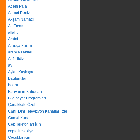
Adem Pala
Ahmet Deniz
Akşam Namazı
Ali Ercan
allahu
Arafat
Arapça Eğitim
arapça ilahiler
Arif Yildiz
ay
Aykut Kuşkaya
Bağlantılar
bedru
Benyamin Bahodari
Bilgisayar Programları
Çanakkale Özel
Canlı Dini Televizyon Kanalları İzle
Cemal Kuru
Cep Telefonları İçin
cepte imsakiye
Cocuklar icin