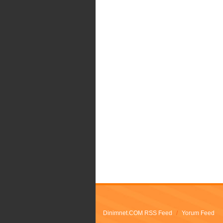
Dinimnet.COM RSS Feed
/
Yorum Feed