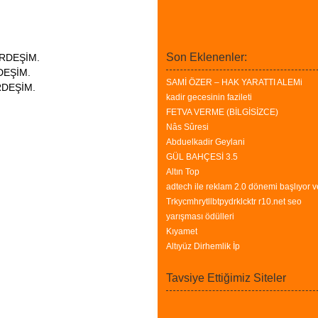
Son Eklenenler:
KARDEŞİM.
RDEŞİM.
SAMİ ÖZER – HAK YARATTI ALEMi
ARDEŞİM.
kadir gecesinin fazileti
FETVA VERME (BİLGİSİZCE)
Nâs Sûresi
Abduelkadir Geylani
GÜL BAHÇESİ 3.5
Altın Top
adtech ile reklam 2.0 dönemi başlıyor v
Trkycmhrytllbtpydrklcktr r10.net seo
yarışması ödülleri
Kıyamet
Altıyüz Dirhemlik İp
Tavsiye Ettiğimiz Siteler