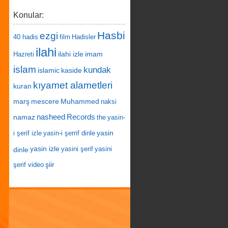
Konular:
Hasbi
ezgi
40 hadis
film
Hadisler
ilahi
ilahi izle
imam
Hazreti
islam
kundak
islamic
kaside
kıyamet alametleri
kuran
marş
mescere
Muhammed
naksi
nasheed
Records
namaz
the
yasin-
yasin
i şerif izle
yasin-i şerrif dinle
yasin izle
dinle
yasini şerif
yasini
şiir
şerif video