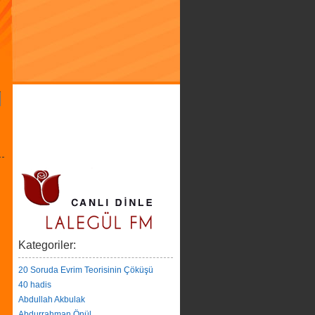
Kategoriler:
20 Soruda Evrim Teorisinin Çöküşü
40 hadis
Abdullah Akbulak
Abdurrahman Önül