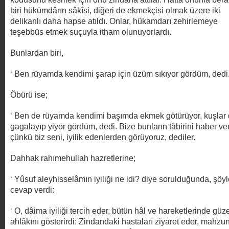
biri hükümdârın sâkîsi, diğeri de ekmekçisi olmak üzere iki
delikanlı daha hapse atıldı. Onlar, hükamdarı zehirlemeye
teşebbüs etmek suçuyla itham olunuyorlardı.
Bunlardan biri,
‘ Ben rüyamda kendimi şarap için üzüm sıkıyor gördüm, dedi
Öbürü ise;
‘ Ben de rüyamda kendimi başımda ekmek götürüyor, kuşlar
gagalayıp yiyor gördüm, dedi. Bize bunların tâbirini haber ver
çünkü biz seni, iyilik edenlerden görüyoruz, dediler.
Dahhak rahımehullah hazretlerine;
‘ Yûsuf aleyhisselâmın iyiliği ne idi? diye sorulduğunda, şöy
cevap verdi:
‘ O, dâima iyiliği tercih eder, bütün hâl ve hareketlerinde güz
ahlâkını gösterirdi: Zindandaki hastaları ziyaret eder, mahzu