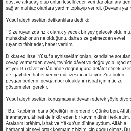
dost ve arkadaş olup onları tesellî eder, yeri dar olanlara geni
sağlar, muhtaç olanlara yardım toplayıp verirdi. (Devamı yarı
Yûsuf aleyhisselâm delikanlılara dedi ki:
‘ Size rüyanızda rızık olarak yiyecek bir şey gelecek oldu mu
muhakkak onun ne olduğunu, daha size gelmezden evvel
rüyanızı tâbir eder, haber veririm.
Dikkat edilirse, Yûsuf aleyhisselâm onları, kendisine sorulan
cevap vermezden evvel, tevhîde dâvet ve doğru yola irşad e
istiyor. Bu dâvet ve tâbirinde doğruluğuna delâlet etmek üze
de, gaybden haber verme mûcizesini anlatıyor. Zira bütün
peygamberlerin, peygamber olduklarını isbat için mûcize
göstermeleri gerekir.
Yûsuf aleyhisselâm konuşmasına devam ederek şöyle diyor:
‘ Bu, Rabbimin bana öğrettiği ilimlerdendir. Çünkü ben, Allâh
inanmayan, âhireti de inkâr eden bir kavmin dînini terk ettim.
Atalarım İbrâhim, İshak ve Yâkub’un dînine uydum. Allâh’a
herhangi bir şeyi ortak koşmamız bizim için doğru olmaz. Bu