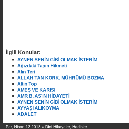
İlgili Konular:
AYNEN SENİN GİBİ OLMAK İSTERİM
Ağızdaki Taşın Hikmeti
Alın Teri
ALLAH’TAN KORK, MÜHRÜMÜ BOZMA
Altın Top
AMEŞ VE KARISI
AMR B. AS’IN HİDAYETİ
AYNEN SENİN GİBİ OLMAK İSTERİM
AYYAŞI ALIKOYMA
ADALET
Per, Nisan 12 2018 »
Dini Hikayeler
,
Hadisler