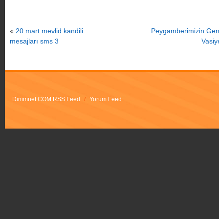
«
20 mart mevlid kandili
Peygamberimizin Gen
mesajları sms 3
Vasiye
Dinimnet.COM RSS Feed
/
Yorum Feed