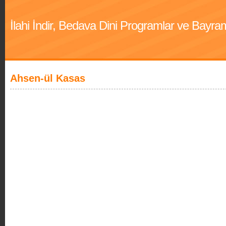
İlahi İndir, Bedava Dini Programlar ve Bayra
Ahsen-ül Kasas