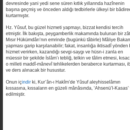
devresinde yani yedi sene süren kıtlık yıllarında hazînenin
başına geçmiş ve önceden aldığı tedbirlerle ülkeyi bir bâdir
kurtarmıştır.
Hz. Yûsuf, bu güzel hizmeti yapmayı, bizzat kendisi tercih
etmiştir. İlk bakışta, peygamberlik makamında bulunan bir zât
Mısır Hükümdârı’nın emrinde (bugünkü tâbirle) Mâliye Bakan
yapması garip karşılanabilir; fakat, insanlığa iktisadî yönden 
hizmet verirken, kazandığı sevgi-saygı ve hüsn-i zanla en
müessir bir şekilde İslâm’ı tebliğ, telkin ve tâlim etmesi, kısa
o milleti maddî-mânevî tehlikelerden beraberce kurtarması, ib
ve ders alınacak bir husustur.
Onun iç
indir
ki, Kur’ân-ı Hakîm’de Yûsuf aleyhisselâmın
kıssasına, kıssaların en güzeli mânâsında, ‘Ahsenü’l-Kasas’ 
edilmiştir.