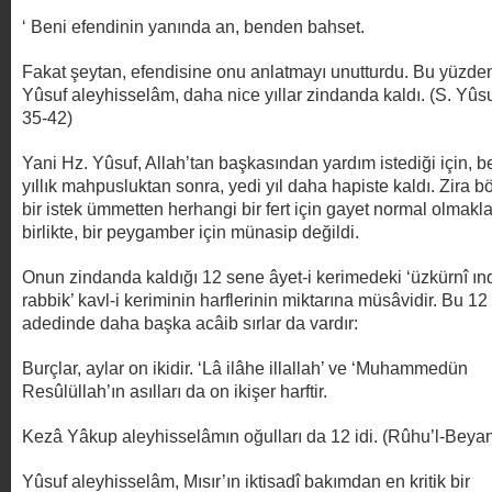
‘ Beni efendinin yanında an, benden bahset.
Fakat şeytan, efendisine onu anlatmayı unutturdu. Bu yüzde
Yûsuf aleyhisselâm, daha nice yıllar zindanda kaldı. (S. Yûsu
35-42)
Yani Hz. Yûsuf, Allah’tan başkasından yardım istediği için, b
yıllık mahpusluktan sonra, yedi yıl daha hapiste kaldı. Zira b
bir istek ümmetten herhangi bir fert için gayet normal olmakl
birlikte, bir peygamber için münasip değildi.
Onun zindanda kaldığı 12 sene âyet-i kerimedeki ‘üzkürnî ın
rabbik’ kavl-i keriminin harflerinin miktarına müsâvidir. Bu 12
adedinde daha başka acâib sırlar da vardır:
Burçlar, aylar on ikidir. ‘Lâ ilâhe illallah’ ve ‘Muhammedün
Resûlüllah’ın asılları da on ikişer harftir.
Kezâ Yâkup aleyhisselâmın oğulları da 12 idi. (Rûhu’l-Beya
Yûsuf aleyhisselâm, Mısır’ın iktisadî bakımdan en kritik bir