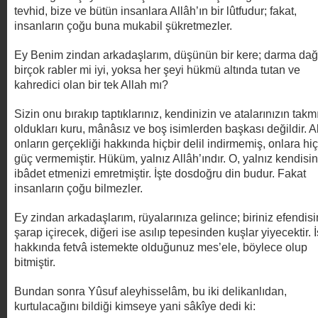
tevhid, bize ve bütün insanlara Allâh’ın bir lûtfudur; fakat,
insanların çoğu buna mukabil şükretmezler.
Ey Benim zindan arkadaşlarım, düşünün bir kere; darma dağ
birçok rabler mi iyi, yoksa her şeyi hükmü altında tutan ve
kahredici olan bir tek Allah mı?
Sizin onu bırakıp taptıklarınız, kendinizin ve atalarınızın takm
oldukları kuru, mânâsız ve boş isimlerden başkası değildir. A
onların gerçekliği hakkında hiçbir delil indirmemiş, onlara hiç
güç vermemiştir. Hüküm, yalnız Allâh’ındır. O, yalnız kendisi
ibâdet etmenizi emretmiştir. İşte dosdoğru din budur. Fakat
insanların çoğu bilmezler.
Ey zindan arkadaşlarım, rüyalarınıza gelince; biriniz efendis
şarap içirecek, diğeri ise asılıp tepesinden kuşlar yiyecektir. İ
hakkında fetvâ istemekte olduğunuz mes’ele, böylece olup
bitmiştir.
Bundan sonra Yûsuf aleyhisselâm, bu iki delikanlıdan,
kurtulacağını bildiği kimseye yani sâkîye dedi ki: