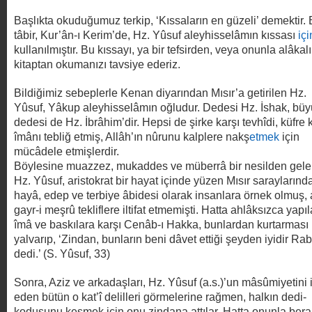
Başlıkta okuduğumuz terkip, ‘Kıssaların en güzeli’ demektir.
tâbir, Kur’ân-ı Kerim’de, Hz. Yûsuf aleyhisselâmın kıssası
içi
kullanılmıştır. Bu kıssayı, ya bir tefsirden, veya onunla alâkalı
kitaptan okumanızı tavsiye ederiz.
Bildiğimiz sebeplerle Kenan diyarından Mısır’a getirilen Hz.
Yûsuf, Yâkup aleyhisselâmın oğludur. Dedesi Hz. İshak, bü
dedesi de Hz. İbrâhim’dir. Hepsi de şirke karşı tevhîdi, küfre 
îmânı tebliğ etmiş, Allâh’ın nûrunu kalplere nakş
etmek
için
mücâdele etmişlerdir.
Böylesine muazzez, mukaddes ve müberrâ bir nesilden gel
Hz. Yûsuf, aristokrat bir hayat içinde yüzen Mısır saraylarınd
hayâ, edep ve terbiye âbidesi olarak insanlara örnek olmuş, 
gayr-i meşrû tekliflere iltifat etmemişti. Hatta ahlâksızca yapı
îmâ ve baskılara karşı Cenâb-ı Hakka, bunlardan kurtarması 
yalvarıp, ‘Zindan, bunların beni dâvet ettiği şeyden iyidir Ra
dedi.’ (S. Yûsuf, 33)
Sonra, Aziz ve arkadaşları, Hz. Yûsuf (a.s.)’un mâsûmiyetini 
eden bütün o kat’î delilleri görmelerine rağmen, halkın dedi-
kodusunu kesmek için onu zindana attılar. Hatta onunla bera