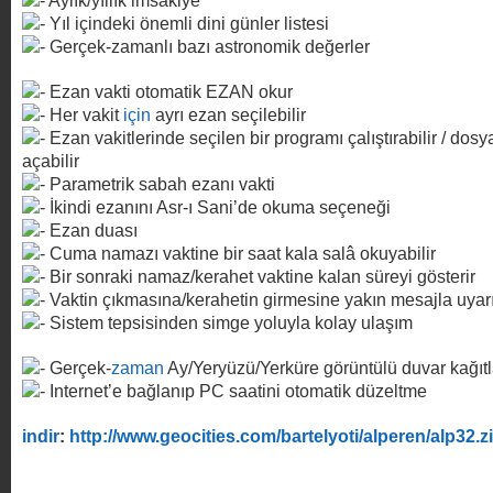
Aylık/yıllık imsakiye
Yıl içindeki önemli dini günler listesi
Gerçek-zamanlı bazı astronomik değerler
Ezan vakti otomatik EZAN okur
Her vakit
için
ayrı ezan seçilebilir
Ezan vakitlerinde seçilen bir programı çalıştırabilir / dosy
açabilir
Parametrik sabah ezanı vakti
İkindi ezanını Asr-ı Sani’de okuma seçeneği
Ezan duası
Cuma namazı vaktine bir saat kala salâ okuyabilir
Bir sonraki namaz/kerahet vaktine kalan süreyi gösterir
Vaktin çıkmasına/kerahetin girmesine yakın mesajla uyarı
Sistem tepsisinden simge yoluyla kolay ulaşım
Gerçek-
zaman
Ay/Yeryüzü/Yerküre görüntülü duvar kağıtl
Internet’e bağlanıp PC saatini otomatik düzeltme
indir
:
http://www.geocities.com/bartelyoti/alperen/alp32.z