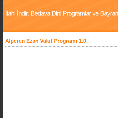
İlahi İndir, Bedava Dini Programlar ve Bayra
Alperen Ezan Vakit Programı 1.0