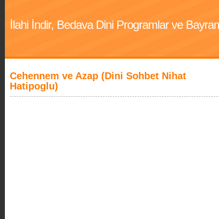
İlahi İndir, Bedava Dini Programlar ve Bayra
Cehennem ve Azap (Dini Sohbet Nihat
Hatipoglu)