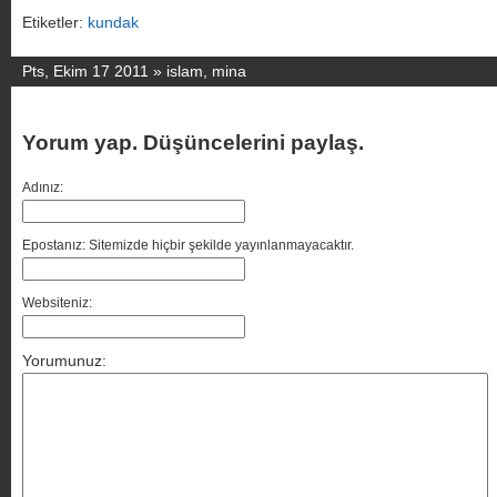
Etiketler:
kundak
Pts, Ekim 17 2011 »
islam
,
mina
Yorum yap. Düşüncelerini paylaş.
Adınız:
Epostanız: Sitemizde hiçbir şekilde yayınlanmayacaktır.
Websiteniz:
Yorumunuz: