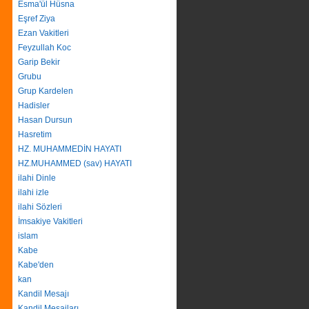
Esma'ül Hüsna
Eşref Ziya
Ezan Vakitleri
Feyzullah Koc
Garip Bekir
Grubu
Grup Kardelen
Hadisler
Hasan Dursun
Hasretim
HZ. MUHAMMEDİN HAYATI
HZ.MUHAMMED (sav) HAYATI
ilahi Dinle
ilahi izle
ilahi Sözleri
İmsakiye Vakitleri
islam
Kabe
Kabe'den
kan
Kandil Mesajı
Kandil Mesajları