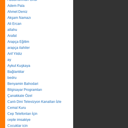
Adem Pala
Ahmet Deniz
Akşam Namazı
Ali Ercan
allahu
Arafat
Arapça Eğitim
arapça ilahiler
Arif Yildiz
ay
Aykut Kuşkaya
Bağlantılar
bedru
Benyamin Bahodari
Bilgisayar Programları
Çanakkale Özel
Canlı Dini Televizyon Kanalları İzle
Cemal Kuru
Cep Telefonları İçin
cepte imsakiye
Cocuklar icin