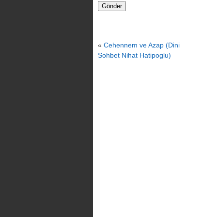
«
Cehennem ve Azap (Dini
Sohbet Nihat Hatipoglu)