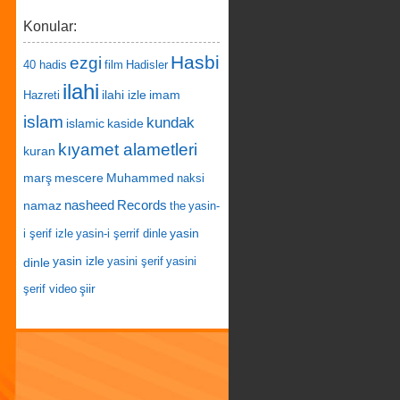
Konular:
Hasbi
ezgi
40 hadis
film
Hadisler
ilahi
ilahi izle
imam
Hazreti
islam
kundak
islamic
kaside
kıyamet alametleri
kuran
marş
mescere
Muhammed
naksi
nasheed
Records
namaz
the
yasin-
yasin
i şerif izle
yasin-i şerrif dinle
yasin izle
dinle
yasini şerif
yasini
şiir
şerif video