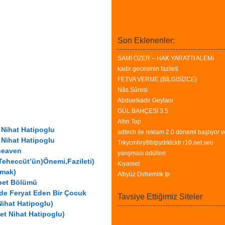
Son Eklenenler:
SAMİ ÖZER – HAK YARATTI ALEMi
kadir gecesinin fazileti
FETVA VERME (BİLGİSİZCE)
Nâs Sûresi
Abduelkadir Geylani
GÜL BAHÇESİ 3.5
Altın Top
Nihat Hatipoglu
adtech ile reklam 2.0 dönemi başlıyor v
Nihat Hatipoglu
Trkycmhrytllbtpydrklcktr r10.net seo
heaven
yarışması ödülleri
eheccüt’ün)Önemi,Fazileti)
Kıyamet
rmak)
Altıyüz Dirhemlik İp
hbet Bölümü
nde Feryat Eden Bir Çocuk
Tavsiye Ettiğimiz Siteler
ihat Hatipoglu)
t Nihat Hatipoglu)