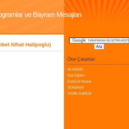
Programlar ve Bayram Mesajları
hbet Nihat Hatipoglu)
Öne Çıkanlar:
40 HADİS
Dini Eğitim
Esma’ül Hüsna
TENBiHAT
YASİN SURESİ