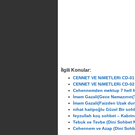
İlgili Konular:
CENNET VE NiMETLERi CD-01 
CENNET VE NiMETLERi CD-02 
Cehennemden mektup 7 hell 
İmam Gazali(Gece Namazının(T
İmam Gazali(Faizden Uzak du
nihat hatipoğlu Güzel Bir so
feyzullah koç sohbet – Kabri
Tebuk ve Tevbe (Dini Sohbet N
Cehennem ve Azap (Dini Sohbe