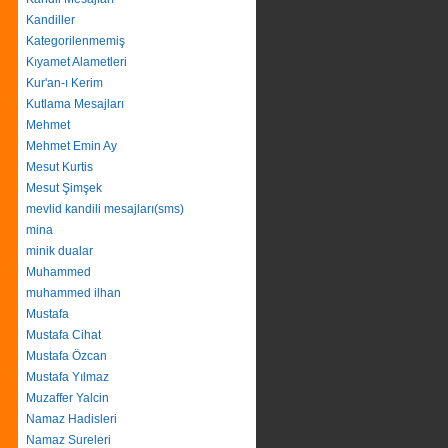
Kandiller
Kategorilenmemiş
Kıyamet Alametleri
Kur'an-ı Kerim
Kutlama Mesajları
Mehmet
Mehmet Emin Ay
Mesut Kurtis
Mesut Şimşek
mevlid kandili mesajları(sms)
mina
minik dualar
Muhammed
muhammed ilhan
Mustafa
Mustafa Cihat
Mustafa Özcan
Mustafa Yılmaz
Muzaffer Yalcin
Namaz Hadisleri
Namaz Sureleri