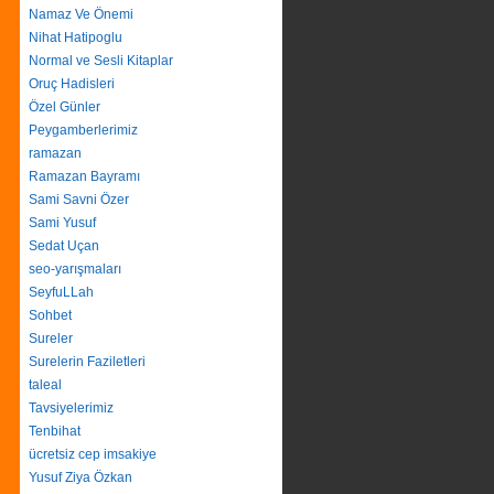
Namaz Ve Önemi
Nihat Hatipoglu
Normal ve Sesli Kitaplar
Oruç Hadisleri
Özel Günler
Peygamberlerimiz
ramazan
Ramazan Bayramı
Sami Savni Özer
Sami Yusuf
Sedat Uçan
seo-yarışmaları
SeyfuLLah
Sohbet
Sureler
Surelerin Faziletleri
taleal
Tavsiyelerimiz
Tenbihat
ücretsiz cep imsakiye
Yusuf Ziya Özkan