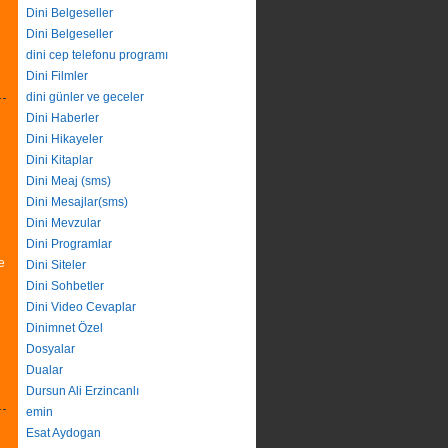
Dini Belgeseller
Dini Belgeseller
dini cep telefonu programı
Dini Filmler
dini günler ve geceler
Dini Haberler
Dini Hikayeler
Dini Kitaplar
Dini Meaj (sms)
Dini Mesajlar(sms)
Dini Mevzular
Dini Programlar
e
Dini Siteler
Dini Sohbetler
Dini Video Cevaplar
Dinimnet Özel
Dosyalar
Dualar
Dursun Ali Erzincanlı
emin
Esat Aydogan