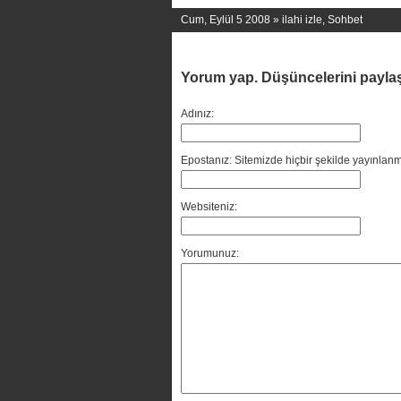
Cum, Eylül 5 2008 »
ilahi izle
,
Sohbet
Yorum yap. Düşüncelerini payla
Adınız:
Epostanız: Sitemizde hiçbir şekilde yayınlanm
Websiteniz:
Yorumunuz: