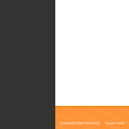
Dinimnet.COM RSS Feed
/
Yorum Feed