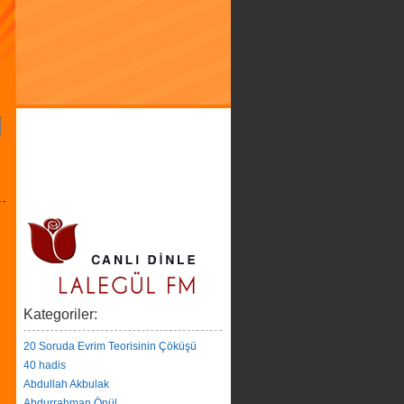
Kategoriler:
20 Soruda Evrim Teorisinin Çöküşü
40 hadis
Abdullah Akbulak
Abdurrahman Önül