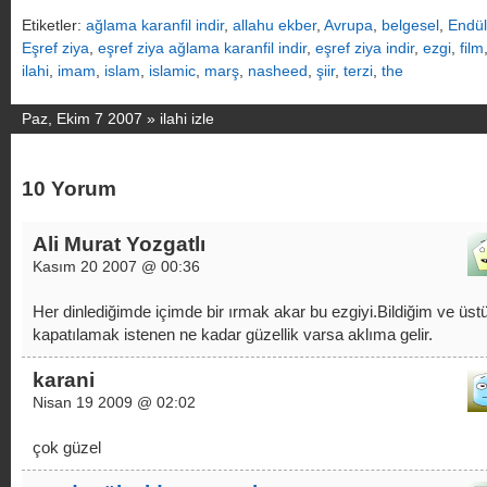
Etiketler:
ağlama karanfil indir
,
allahu ekber
,
Avrupa
,
belgesel
,
Endü
Eşref ziya
,
eşref ziya ağlama karanfil indir
,
eşref ziya indir
,
ezgi
,
film
ilahi
,
imam
,
islam
,
islamic
,
marş
,
nasheed
,
şiir
,
terzi
,
the
Paz, Ekim 7 2007 »
ilahi izle
10 Yorum
Ali Murat Yozgatlı
Kasım 20 2007 @ 00:36
Her dinlediğimde içimde bir ırmak akar bu ezgiyi.Bildiğim ve üst
kapatılamak istenen ne kadar güzellik varsa aklıma gelir.
karani
Nisan 19 2009 @ 02:02
çok güzel