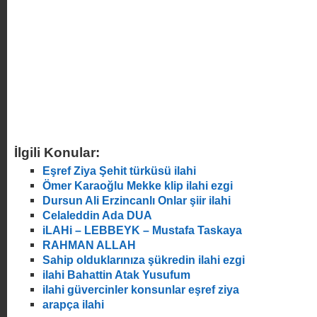
İlgili Konular:
Eşref Ziya Şehit türküsü ilahi
Ömer Karaoğlu Mekke klip ilahi ezgi
Dursun Ali Erzincanlı Onlar şiir ilahi
Celaleddin Ada DUA
iLAHi – LEBBEYK – Mustafa Taskaya
RAHMAN ALLAH
Sahip olduklarınıza şükredin ilahi ezgi
ilahi Bahattin Atak Yusufum
ilahi güvercinler konsunlar eşref ziya
arapça ilahi