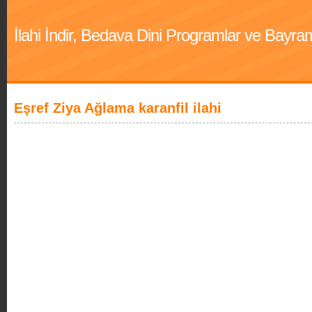
İlahi İndir, Bedava Dini Programlar ve Bayra
Eşref Ziya Ağlama karanfil ilahi