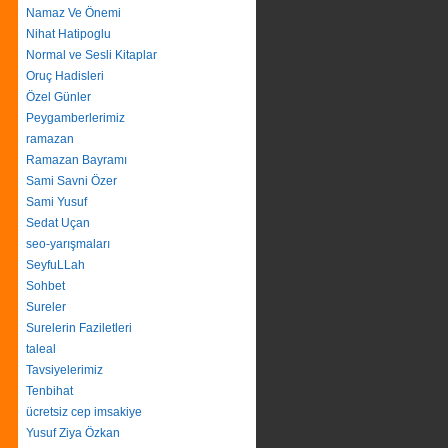
Namaz Ve Önemi
Nihat Hatipoglu
Normal ve Sesli Kitaplar
Oruç Hadisleri
Özel Günler
Peygamberlerimiz
ramazan
Ramazan Bayramı
Sami Savni Özer
Sami Yusuf
Sedat Uçan
seo-yarışmaları
SeyfuLLah
Sohbet
Sureler
Surelerin Faziletleri
taleal
Tavsiyelerimiz
Tenbihat
ücretsiz cep imsakiye
Yusuf Ziya Özkan