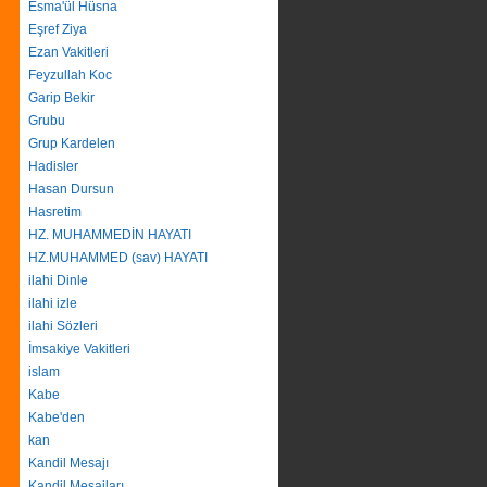
Esma'ül Hüsna
Eşref Ziya
Ezan Vakitleri
Feyzullah Koc
Garip Bekir
Grubu
Grup Kardelen
Hadisler
Hasan Dursun
Hasretim
HZ. MUHAMMEDİN HAYATI
HZ.MUHAMMED (sav) HAYATI
ilahi Dinle
ilahi izle
ilahi Sözleri
İmsakiye Vakitleri
islam
Kabe
Kabe'den
kan
Kandil Mesajı
Kandil Mesajları