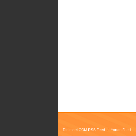
Dinimnet.COM RSS Feed
/
Yorum Feed