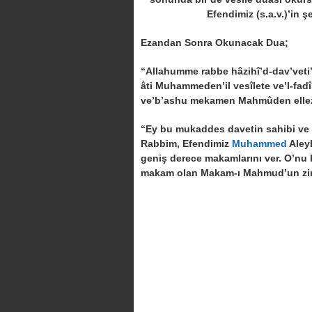
Efendimiz (s.a.v.)’in şe
Ezandan Sonra Okunacak Dua;
“Allahumme rabbe hâzihî’d-dav’veti’
âti Muhammeden’il vesîlete ve’l-fadî
ve’b’ashu mekamen Mahmûden ellez
“Ey bu mukaddes davetin sahibi ve 
Rabbim, Efendimiz
Muhammed
Aleyh
geniş derece makamlarını ver. O’nu 
makam olan Makam-ı Mahmud’un zirv