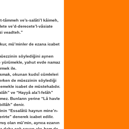
t-tâmmeh ve’s-salâti’l kâimeh,
lete ve’d-derecete’l-vâsiate
i veadteh.”
kur, mü’minler de ezana icabet
.
i müezzinin söylediğini aynen
ye yürümekle, yahut evde namaz
rmek ile.
usmak, okunan kudsî cümleleri
lerken de müezzinin söylediği
lemekle icabet de müstehabdır.
alâh
” ve “
Hayyâ ala’l-felâh
”
mez. Bunların yerine “
Lâ havle
billâh
” denir.
nin “
Essalâtü hayrun mine’n-
rirte
” denerek icabet edilir.
mış olan mü’min, ayrıca ezanın
a daha çok sevap alır, hem de