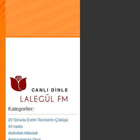
Kategoriler:
20 Soruda Evrim Teorisinin Çöküşü
40 hadis
Abdullah Akbulak
Abdurrahman Önül