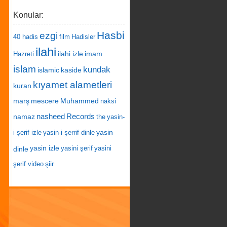
Konular:
Hasbi
ezgi
40 hadis
film
Hadisler
ilahi
ilahi izle
imam
Hazreti
islam
kundak
islamic
kaside
kıyamet alametleri
kuran
marş
mescere
Muhammed
naksi
nasheed
Records
namaz
the
yasin-
yasin
i şerif izle
yasin-i şerrif dinle
yasin izle
dinle
yasini şerif
yasini
şiir
şerif video