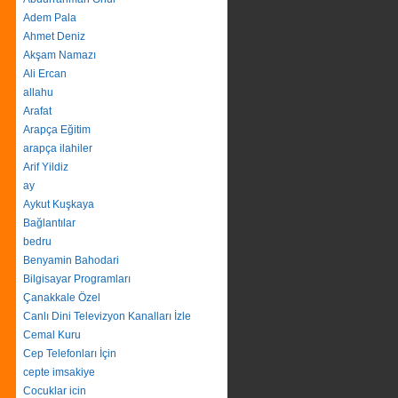
Adem Pala
Ahmet Deniz
Akşam Namazı
Ali Ercan
allahu
Arafat
Arapça Eğitim
arapça ilahiler
Arif Yildiz
ay
Aykut Kuşkaya
Bağlantılar
bedru
Benyamin Bahodari
Bilgisayar Programları
Çanakkale Özel
Canlı Dini Televizyon Kanalları İzle
Cemal Kuru
Cep Telefonları İçin
cepte imsakiye
Cocuklar icin