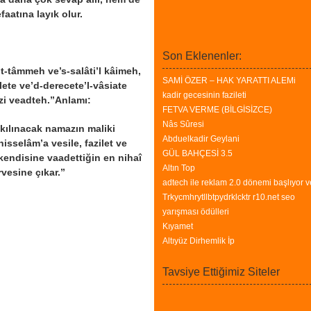
faatına layık olur.
Son Eklenenler:
t-tâmmeh ve’s-salâti’l kâimeh,
SAMİ ÖZER – HAK YARATTI ALEMi
lete ve’d-derecete’l-vâsiate
kadir gecesinin fazileti
i veadteh.”
Anlamı:
FETVA VERME (BİLGİSİZCE)
Nâs Sûresi
kılınacak namazın maliki
Abduelkadir Geylani
isselâm’a vesile, fazilet ve
GÜL BAHÇESİ 3.5
kendisine vaadettiğin en nihaî
Altın Top
esine çıkar.”
adtech ile reklam 2.0 dönemi başlıyor v
Trkycmhrytllbtpydrklcktr r10.net seo
yarışması ödülleri
Kıyamet
Altıyüz Dirhemlik İp
Tavsiye Ettiğimiz Siteler