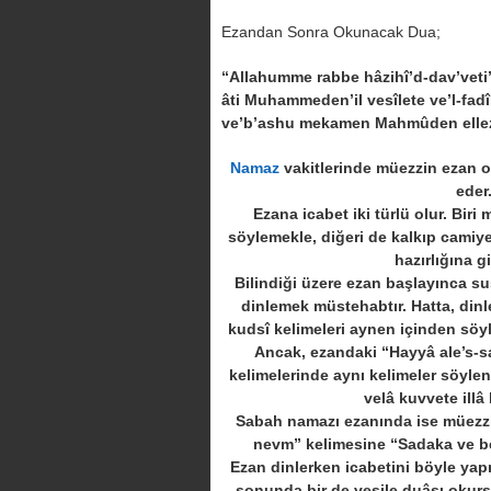
Ezandan Sonra Okunacak Dua;
“Allahumme rabbe hâzihî’d-dav’veti’
âti Muhammeden’il vesîlete ve’l-fadî
ve’b’ashu mekamen Mahmûden ellez
Namaz
vakitlerinde müezzin ezan o
eder
Ezana icabet iki türlü olur. Bir
söylemekle, diğeri de kalkıp cami
hazırlığına gi
Bilindiği üzere ezan başlayınca s
dinlemek müstehabtır. Hatta, din
kudsî kelimeleri aynen içinden söy
Ancak, ezandaki “
Hayyâ ale’s-s
kelimelerinde aynı kelimeler söylen
velâ kuvvete illâ 
Sabah namazı ezanında ise müezzi
nevm
” kelimesine “
Sadaka ve be
Ezan dinlerken icabetini böyle yap
sonunda bir de vesile duâsı okurs