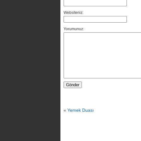
Websiteniz:
Yorumunuz:
«
Yemek Duası