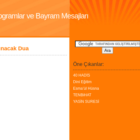
Programlar ve Bayram Mesajları
unacak Dua
Öne Çıkanlar:
40 HADİS
Dini Eğitim
Esma’ül Hüsna
TENBiHAT
YASİN SURESİ