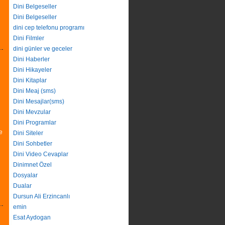
Dini Belgeseller
Dini Belgeseller
dini cep telefonu programı
Dini Filmler
dini günler ve geceler
Dini Haberler
Dini Hikayeler
Dini Kitaplar
Dini Meaj (sms)
Dini Mesajlar(sms)
Dini Mevzular
Dini Programlar
e
Dini Siteler
Dini Sohbetler
Dini Video Cevaplar
Dinimnet Özel
Dosyalar
Dualar
Dursun Ali Erzincanlı
emin
Esat Aydogan