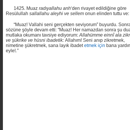
1425.
Muaz
radıyallahu
anh
‘den rivayet edildiğine göre
Resülullah
sallallahu aleyhi ve sellem
onun elinden tuttu ve:
“Muaz! Vallahi seni gerçekten seviyorum” buyurdu. Sonr
sözüne şöyle devam etti: “Muaz! Her namazdan sonra şu du
mutlaka okumanı tavsiye ediyorum:
Allahümme einnî ala zikr
ve şükrike ve hüsni ibadetik:
Allahım! Seni anıp zikretmek,
nimetine şükretmek, sana layık ibadet
etmek
için
bana yardı
eyle!
.”