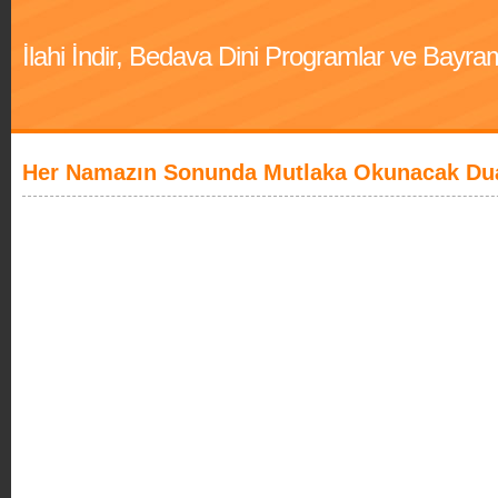
İlahi İndir, Bedava Dini Programlar ve Bayra
Her Namazın Sonunda Mutlaka Okunacak Du