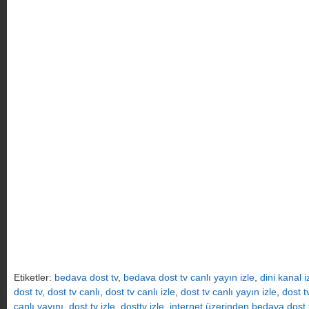
Etiketler:
bedava dost tv
,
bedava dost tv canlı yayın izle
,
dini kanal i
dost tv
,
dost tv canlı
,
dost tv canlı izle
,
dost tv canlı yayın izle
,
dost t
canlı yayını
,
dost tv izle
,
dosttv izle
,
internet üzerinden bedava dost 