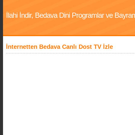
İlahi İndir, Bedava Dini Programlar ve Bayra
İnternetten Bedava Canlı Dost TV İzle