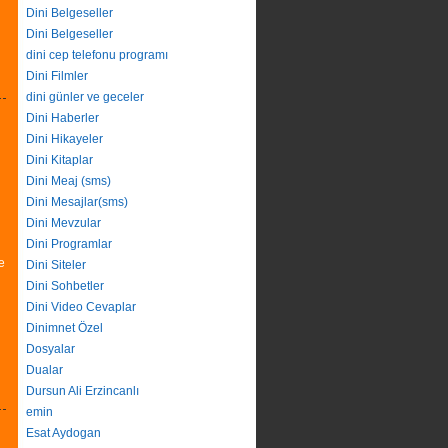
Dini Belgeseller
Dini Belgeseller
dini cep telefonu programı
Dini Filmler
dini günler ve geceler
Dini Haberler
Dini Hikayeler
Dini Kitaplar
Dini Meaj (sms)
Dini Mesajlar(sms)
Dini Mevzular
Dini Programlar
e
Dini Siteler
Dini Sohbetler
Dini Video Cevaplar
Dinimnet Özel
Dosyalar
Dualar
Dursun Ali Erzincanlı
emin
Esat Aydogan