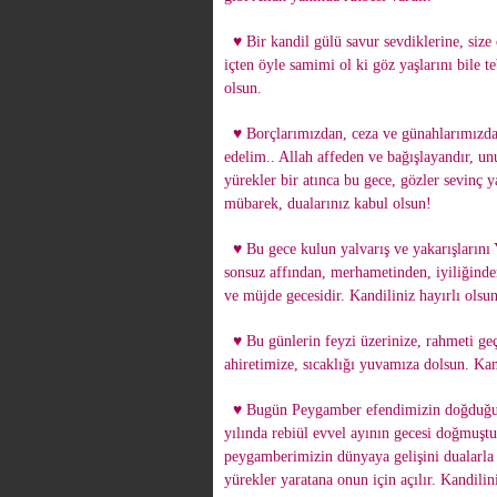
♥ Bir kandil gülü savur sevdiklerine, size 
içten öyle samimi ol ki göz yaşlarını bile 
olsun.
♥ Borçlarımızdan, ceza ve günahlarımızda
edelim.. Allah affeden ve bağışlayandır, u
yürekler bir atınca bu gece, gözler sevinç y
mübarek, dualarınız kabul olsun!
♥ Bu gece kulun yalvarış ve yakarışlarını
sonsuz affından, merhametinden, iyiliğinde
ve müjde gecesidir. Kandiliniz hayırlı olsu
♥ Bu günlerin feyzi üzerinize, rahmeti geç
ahiretimize, sıcaklığı yuvamıza dolsun. Ka
♥ Bugün Peygamber efendimizin doğduğu
yılında rebiül evvel ayının gecesi doğmuşt
peygamberimizin dünyaya gelişini dualarla 
yürekler yaratana onun için açılır. Kandili