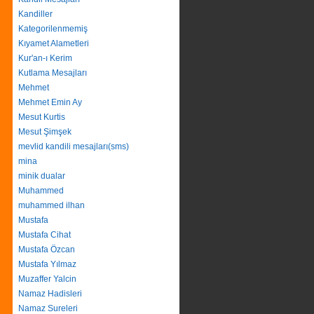
Kandiller
Kategorilenmemiş
Kıyamet Alametleri
Kur'an-ı Kerim
Kutlama Mesajları
Mehmet
Mehmet Emin Ay
Mesut Kurtis
Mesut Şimşek
mevlid kandili mesajları(sms)
mina
minik dualar
Muhammed
muhammed ilhan
Mustafa
Mustafa Cihat
Mustafa Özcan
Mustafa Yılmaz
Muzaffer Yalcin
Namaz Hadisleri
Namaz Sureleri