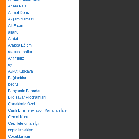
Adem Pala
Ahmet Deniz
Akşam Namazı
Ali Ercan
allahu
Arafat
Arapça Eğitim
arapça ilahiler
Arif Yildiz
ay
Aykut Kuşkaya
Bağlantılar
bedru
Benyamin Bahodari
Bilgisayar Programları
Çanakkale Özel
Canlı Dini Televizyon Kanalları İzle
Cemal Kuru
Cep Telefonları İçin
cepte imsakiye
Cocuklar icin