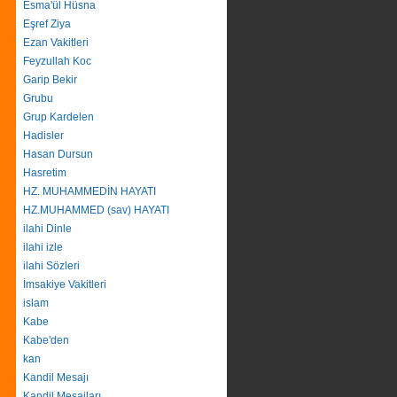
Esma'ül Hüsna
Eşref Ziya
Ezan Vakitleri
Feyzullah Koc
Garip Bekir
Grubu
Grup Kardelen
Hadisler
Hasan Dursun
Hasretim
HZ. MUHAMMEDİN HAYATI
HZ.MUHAMMED (sav) HAYATI
ilahi Dinle
ilahi izle
ilahi Sözleri
İmsakiye Vakitleri
islam
Kabe
Kabe'den
kan
Kandil Mesajı
Kandil Mesajları