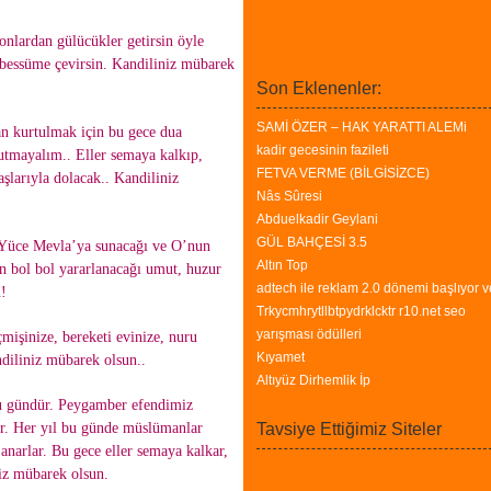
onlardan gülücükler getirsin öyle
tebessüme çevirsin. Kandiliniz mübarek
Son Eklenenler:
SAMİ ÖZER – HAK YARATTI ALEMi
n kurtulmak için bu gece dua
kadir gecesinin fazileti
nutmayalım.. Eller semaya kalkıp,
FETVA VERME (BİLGİSİZCE)
aşlarıyla dolacak.. Kandiliniz
Nâs Sûresi
Abduelkadir Geylani
GÜL BAHÇESİ 3.5
 Yüce Mevla’ya sunacağı ve O’nun
Altın Top
n bol bol yararlanacağı umut, huzur
adtech ile reklam 2.0 dönemi başlıyor v
n!
Trkycmhrytllbtpydrklcktr r10.net seo
yarışması ödülleri
mişinize, bereketi evinize, nuru
Kıyamet
ndiliniz mübarek olsun..
Altıyüz Dirhemlik İp
 gündür. Peygamber efendimiz
ur. Her yıl bu günde müslümanlar
Tavsiye Ettiğimiz Siteler
anarlar. Bu gece eller semaya kalkar,
niz mübarek olsun.