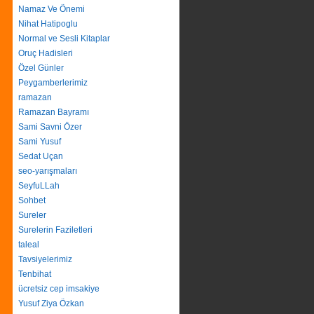
Namaz Ve Önemi
Nihat Hatipoglu
Normal ve Sesli Kitaplar
Oruç Hadisleri
Özel Günler
Peygamberlerimiz
ramazan
Ramazan Bayramı
Sami Savni Özer
Sami Yusuf
Sedat Uçan
seo-yarışmaları
SeyfuLLah
Sohbet
Sureler
Surelerin Faziletleri
taleal
Tavsiyelerimiz
Tenbihat
ücretsiz cep imsakiye
Yusuf Ziya Özkan