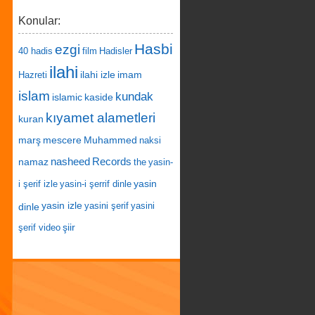
Konular:
Hasbi
ezgi
40 hadis
film
Hadisler
ilahi
ilahi izle
imam
Hazreti
islam
kundak
islamic
kaside
kıyamet alametleri
kuran
marş
mescere
Muhammed
naksi
nasheed
Records
namaz
the
yasin-
yasin
i şerif izle
yasin-i şerrif dinle
yasin izle
dinle
yasini şerif
yasini
şiir
şerif video