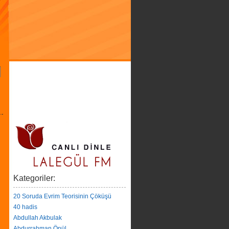
Kategoriler:
20 Soruda Evrim Teorisinin Çöküşü
40 hadis
Abdullah Akbulak
Abdurrahman Önül