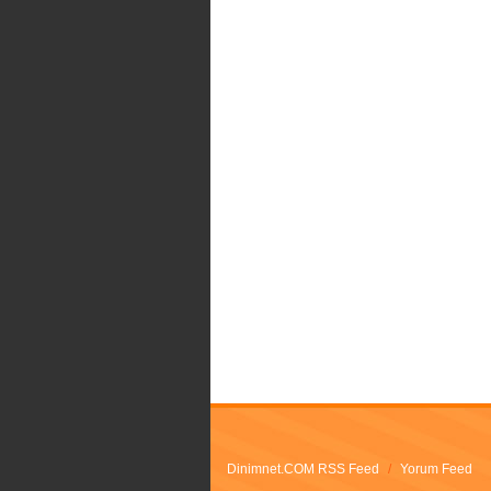
Dinimnet.COM RSS Feed
/
Yorum Feed