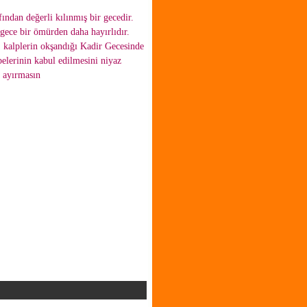
ından değerli kılınmış bir gecedir.
 gece bir ömürden daha hayırlıdır.
ı, kalplerin okşandığı Kadir Gecesinde
elerinin kabul edilmesini niyaz
n ayırmasın