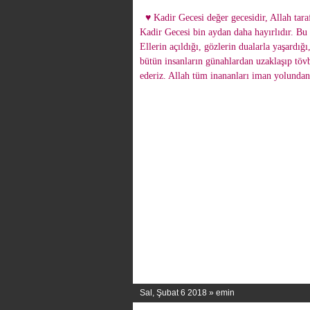
♥ Kadir Gecesi değer gecesidir, Allah taraf
Kadir Gecesi bin aydan daha hayırlıdır. Bu
Ellerin açıldığı, gözlerin dualarla yaşardığ
bütün insanların günahlardan uzaklaşıp tövb
ederiz. Allah tüm inananları iman yolunda
Sal, Şubat 6 2018 »
emin