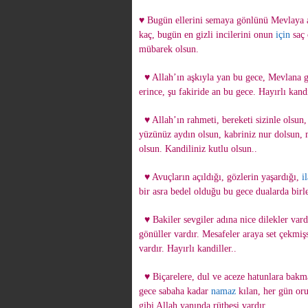
♥ Bugün ellerini semaya gönlünü Mevlaya a
kaç, bugün en gizli incilerini onun
için
saç 
mübarek olsun.
♥ Allah’ın aşkıyla yan bu gece, Mevlana g
erince, şu fakiride an bu gece. Hayırlı kandi
♥ Allah’ın rahmeti, bereketi sizinle olsun,
yüzünüz aydın olsun, kabriniz nur dolsun, 
olsun. Kandiliniz kutlu olsun..
♥ Avuçların açıldığı, gözlerin yaşardığı,
i
bir asra bedel olduğu bu gece dualarda birl
♥ Bakiler sevgiler adına nice dilekler var
gönüller vardır. Mesafeler araya set çekmişs
vardır. Hayırlı kandiller..
♥ Biçarelere, dul ve aceze hatunlara bakma
gece sabaha kadar
namaz
kılan, her gün or
gibi Allah yanında rütbesi vardır.