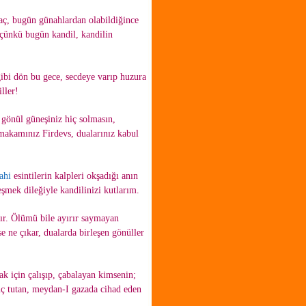
ç, bugün günahlardan olabildiğince
çünkü bugün kandil, kandilin
ibi dön bu gece, secdeye varıp huzura
ller!
 gönül güneşiniz hiç solmasın,
makamınız Firdevs, dualarınız kabul
lahi
esintilerin kalpleri okşadığı anın
eşmek dileğiyle kandilinizi kutlarım.
dır. Ölümü bile ayırır saymayan
e ne çıkar, dualarda birleşen gönüller
k için çalışıp, çabalayan kimsenin;
uç tutan, meydan-I gazada cihad eden