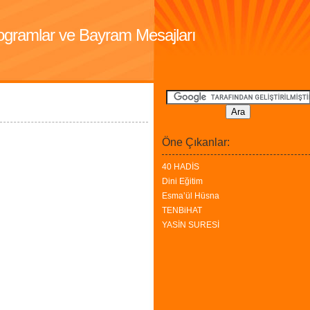
Programlar ve Bayram Mesajları
Öne Çıkanlar:
40 HADİS
Dini Eğitim
Esma’ül Hüsna
TENBiHAT
YASİN SURESİ