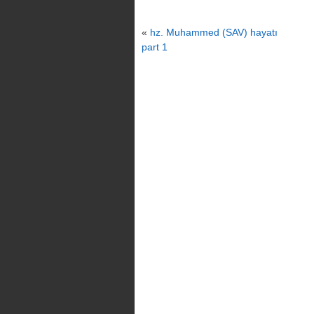
«
hz. Muhammed (SAV) hayatı
part 1