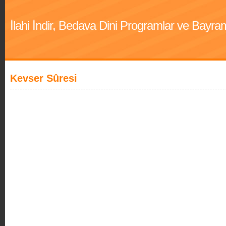
İlahi İndir, Bedava Dini Programlar ve Bayra
Kevser Sûresi