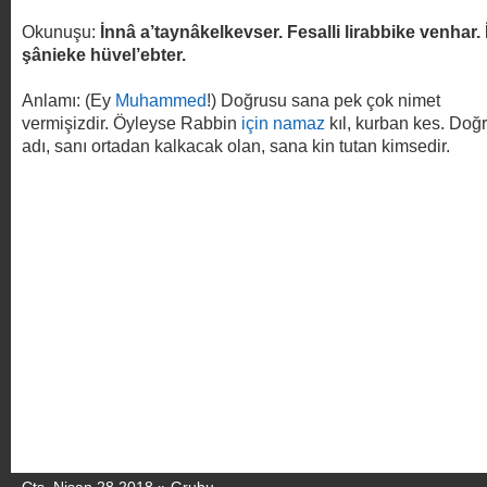
Okunuşu:
İnnâ a’taynâkelkevser. Fesalli lirabbike venhar.
şânieke hüvel’ebter.
Anlamı: (Ey
Muhammed
!) Doğrusu sana pek çok nimet
vermişizdir. Öyleyse Rabbin
için
namaz
kıl, kurban kes. Doğ
adı, sanı ortadan kalkacak olan, sana kin tutan kimsedir.