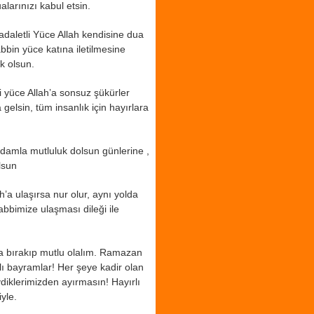
alarınızı kabul etsin.
adaletli Yüce Allah kendisine dua
bbin yüce katına iletilmesine
k olsun.
i yüce Allah’a sonsuz şükürler
gelsin, tüm insanlık için hayırlara
r damla mutluluk dolsun günlerine ,
lsun
h’a ulaşırsa nur olur, aynı yolda
bbimize ulaşması dileği ile
na bırakıp mutlu olalım. Ramazan
ı bayramlar! Her şeye kadir olan
vdiklerimizden ayırmasın! Hayırlı
yle.