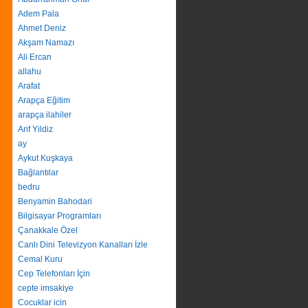
Adem Pala
Ahmet Deniz
Akşam Namazı
Ali Ercan
allahu
Arafat
Arapça Eğitim
arapça ilahiler
Arif Yildiz
ay
Aykut Kuşkaya
Bağlantılar
bedru
Benyamin Bahodari
Bilgisayar Programları
Çanakkale Özel
Canlı Dini Televizyon Kanalları İzle
Cemal Kuru
Cep Telefonları İçin
cepte imsakiye
Cocuklar icin