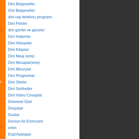
Dini Belgeseller
Dini Belgeseller
dini cep telefonu programı
Dini Filmler
dini günler ve geceler
Dini Haberler
Dini Hikayeler
Dini Kitaplar
Dini Meaj (sms)
Dini Mesajlar(sms)
Dini Mevzular
Dini Programlar
e
Dini Siteler
Dini Sohbetler
Dini Video Cevaplar
Dinimnet Özel
Dosyalar
Dualar
Dursun Ali Erzincanlı
emin
Esat Aydogan