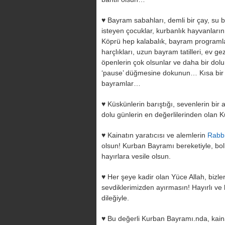
♥ Bayram sabahları, demli bir çay, su b
isteyen çocuklar, kurbanlık hayvanların 
Köprü hep kalabalık, bayram programla
harçlıkları, uzun bayram tatilleri, ev ge
öpenlerin çok olsunlar ve daha bir dolu
‘pause’ düğmesine dokunun… Kısa bir
bayramlar…
♥ Küskünlerin barıştığı, sevenlerin bir 
dolu günlerin en değerlilerinden olan 
♥ Kainatın yaratıcısı ve alemlerin
Rabb
olsun! Kurban Bayramı bereketiyle, boll
hayırlara vesile olsun.
♥ Her şeye kadir olan Yüce Allah, bizle
sevdiklerimizden ayırmasın! Hayırlı ve
dileğiyle.
♥ Bu değerli Kurban Bayramı.nda, kaina