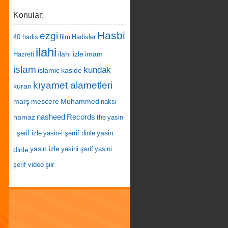
Konular:
Hasbi
ezgi
40 hadis
film
Hadisler
ilahi
ilahi izle
imam
Hazreti
islam
kundak
islamic
kaside
kıyamet alametleri
kuran
marş
mescere
Muhammed
naksi
nasheed
Records
namaz
the
yasin-
yasin
i şerif izle
yasin-i şerrif dinle
yasin izle
dinle
yasini şerif
yasini
şiir
şerif video