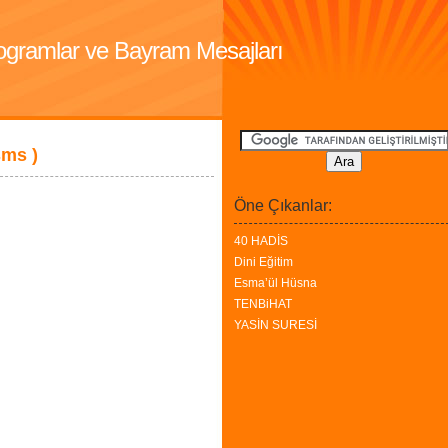
Programlar ve Bayram Mesajları
sms )
Öne Çıkanlar:
40 HADİS
Dini Eğitim
Esma’ül Hüsna
TENBiHAT
YASİN SURESİ