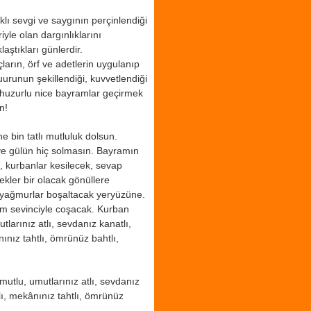
klı sevgi ve saygının perçinlendiği
iyle olan dargınlıklarını
laştıkları günlerdir.
çların, örf ve adetlerin uygulanıp
uurunun şekillendiği, kuvvetlendiği
e huzurlu nice bayramlar geçirmek
n!
 bin tatlı mutluluk dolsun.
ve gülün hiç solmasın. Bayramın
 kurbanlar kesilecek, sevap
ekler bir olacak gönüllere
e yağmurlar boşaltacak yeryüzüne.
m sevinciyle coşacak. Kurban
larınız atlı, sevdanız kanatlı,
nınız tahtlı, ömrünüz bahtlı,
utlu, umutlarınız atlı, sevdanız
tlı, mekânınız tahtlı, ömrünüz