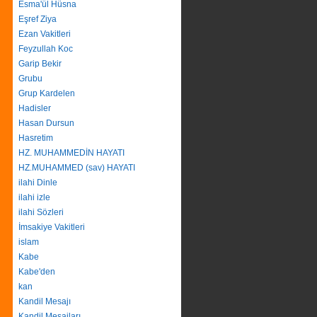
Esma'ül Hüsna
Eşref Ziya
Ezan Vakitleri
Feyzullah Koc
Garip Bekir
Grubu
Grup Kardelen
Hadisler
Hasan Dursun
Hasretim
HZ. MUHAMMEDİN HAYATI
HZ.MUHAMMED (sav) HAYATI
ilahi Dinle
ilahi izle
ilahi Sözleri
İmsakiye Vakitleri
islam
Kabe
Kabe'den
kan
Kandil Mesajı
Kandil Mesajları