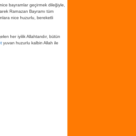
nice bayramlar geçirmek dileğiyle,
barek Ramazan Bayramı tüm
lara nice huzurlu, bereketli
len her iyilik Allahtandır, bütün
t
yuvan huzurlu kalbin Allah ile