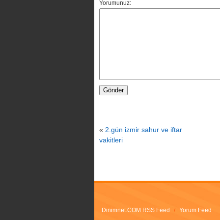
Yorumunuz:
«
2.gün izmir sahur ve iftar
vakitleri
Dinimnet.COM RSS Feed
/
Yorum Feed