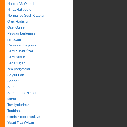
Namaz Ve Önemi
Nihat Hatipoglu
Normal ve Sesli Kitaplar
Oruç Hadisleri
Özel Günler
Peygamberlerimiz
ramazan
Ramazan Bayramı
Sami Savni Özer
Sami Yusuf
Sedat Uçan
seo-yarışmaları
SeyfuLLah
Sohbet
Sureler
Surelerin Faziletleri
taleal
Tavsiyelerimiz
Tenbihat
ücretsiz cep imsakiye
Yusuf Ziya Özkan