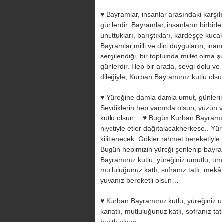
♥ Bayramlar, insanlar arasındaki karşılı
günlerdir. Bayramlar, insanların birbirler
unuttukları, barıştıkları, kardeşçe kucak
Bayramlar,milli ve dini duyguların, inan
sergilendiği, bir toplumda millet olma ş
günlerdir. Hep bir arada, sevgi dolu v
dileğiyle, Kurban Bayramınız kutlu olsu
♥ Yüreğine damla damla umut, günlerine
Sevdiklerin hep yanında olsun, yüzün 
kutlu olsun…
♥ Bugün Kurban Bayramı,
niyetiyle etler dağıtalacakherkese.. Yür
kilitlenecek. Gökler rahmet bereketiyl
Bugün hepimizin yüreği şenlenip bayra
Bayramınız kutlu, yüreğiniz umutlu, umut
mutluluğunuz katlı, sofranız tatlı, mekâ
yuvanız bereketli olsun…
♥ Kurban Bayramınız kutlu, yüreğiniz um
kanatlı, mutluluğunuz katlı, sofranız ta
bahtlı olsun…