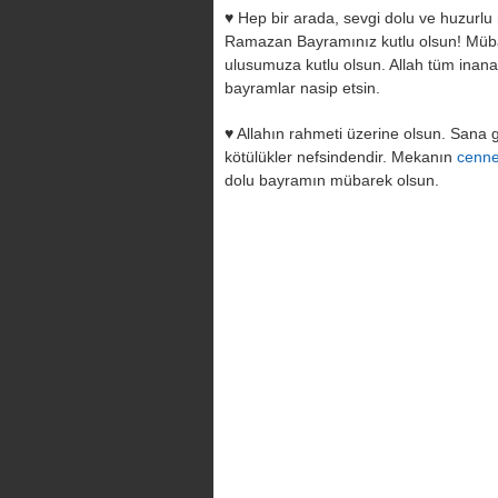
♥ Hep bir arada, sevgi dolu ve huzurlu 
Ramazan Bayramınız kutlu olsun! Mü
ulusumuza kutlu olsun. Allah tüm inanan
bayramlar nasip etsin.
♥ Allahın rahmeti üzerine olsun. Sana ge
kötülükler nefsindendir. Mekanın
cenne
dolu bayramın mübarek olsun.