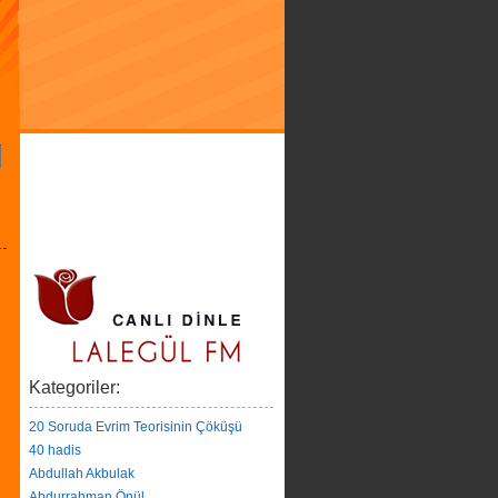
Kategoriler:
20 Soruda Evrim Teorisinin Çöküşü
40 hadis
Abdullah Akbulak
Abdurrahman Önül