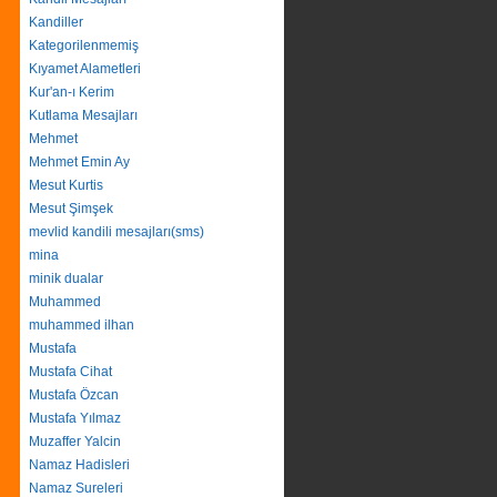
Kandiller
Kategorilenmemiş
Kıyamet Alametleri
Kur'an-ı Kerim
Kutlama Mesajları
Mehmet
Mehmet Emin Ay
Mesut Kurtis
Mesut Şimşek
mevlid kandili mesajları(sms)
mina
minik dualar
Muhammed
muhammed ilhan
Mustafa
Mustafa Cihat
Mustafa Özcan
Mustafa Yılmaz
Muzaffer Yalcin
Namaz Hadisleri
Namaz Sureleri