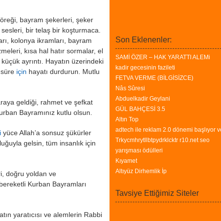
öreği, bayram şekerleri, şeker
sesleri, bir telaş bir koşturmaca.
Son Eklenenler:
rı, kolonya ikramları, bayram
zmeleri, kısa hal hatır sormalar, el
SAMİ ÖZER – HAK YARATTI ALEMi
 küçük ayrıntı. Hayatın üzerindeki
kadir gecesinin fazileti
 süre
için
hayatı durdurun. Mutlu
FETVA VERME (BİLGİSİZCE)
Nâs Sûresi
Abduelkadir Geylani
araya geldiği, rahmet ve şefkat
GÜL BAHÇESİ 3.5
Kurban Bayramınız kutlu olsun.
Altın Top
adtech ile reklam 2.0 dönemi başlıyor v
i
yüce Allah’a sonsuz şükürler
Trkycmhrytllbtpydrklcktr r10.net seo
uğuyla gelsin, tüm insanlık için
yarışması ödülleri
Kıyamet
Altıyüz Dirhemlik İp
ri, doğru yoldan ve
 bereketli Kurban Bayramları
Tavsiye Ettiğimiz Siteler
tın yaratıcısı ve alemlerin Rabbi