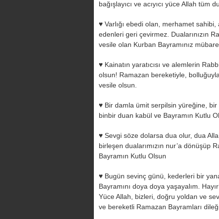
bağışlayıcı ve acıyıcı yüce Allah tüm du
♥ Varlığı ebedi olan, merhamet sahibi, 
edenleri geri çevirmez. Dualarınızın Ra
vesile olan Kurban Bayramınız mübare
♥ Kainatın yaratıcısı ve alemlerin Rabb
olsun! Ramazan bereketiyle, bolluğuyla 
vesile olsun.
♥ Bir damla ümit serpilsin yüreğine, bi
binbir duan kabül ve Bayramın Kutlu O
♥ Sevgi söze dolarsa dua olur, dua Alla
birleşen dualarımızın nur’a dönüşüp Ra
Bayramın Kutlu Olsun
♥ Bugün sevinç günü, kederleri bir ya
Bayramını doya doya yaşayalım. Hayırl
Yüce Allah, bizleri, doğru yoldan ve se
ve bereketli Ramazan Bayramları dileği