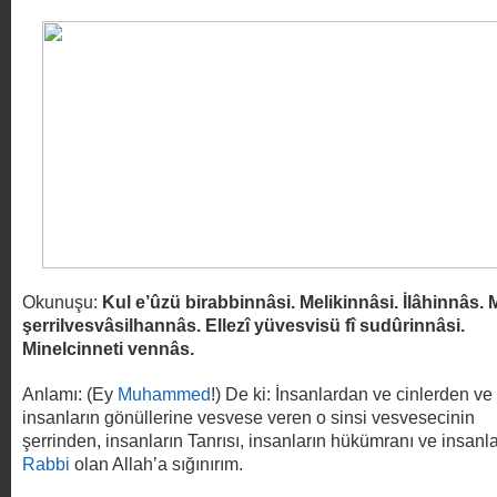
Okunuşu:
Kul e’ûzü birabbinnâsi. Melikinnâsi. İlâhinnâs. 
şerrilvesvâsilhannâs. Ellezî yüvesvisü fî sudûrinnâsi.
Minelcinneti vennâs.
Anlamı: (Ey
Muhammed
!) De ki: İnsanlardan ve cinlerden ve
insanların gönüllerine vesvese veren o sinsi vesvesecinin
şerrinden, insanların Tanrısı, insanların hükümranı ve insanla
Rabbi
olan Allah’a sığınırım.