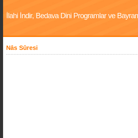
İlahi İndir, Bedava Dini Programlar ve Bayra
Nâs Sûresi