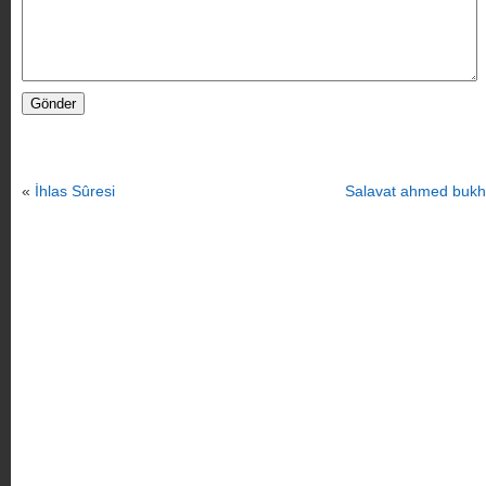
«
İhlas Sûresi
Salavat ahmed bukha