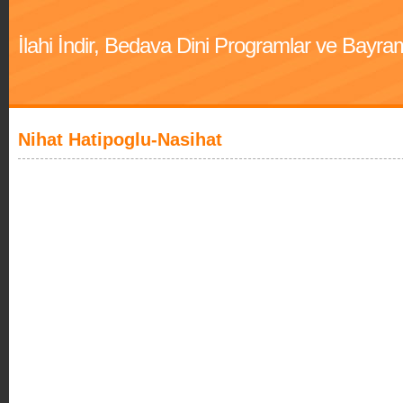
İlahi İndir, Bedava Dini Programlar ve Bayra
Nihat Hatipoglu-Nasihat