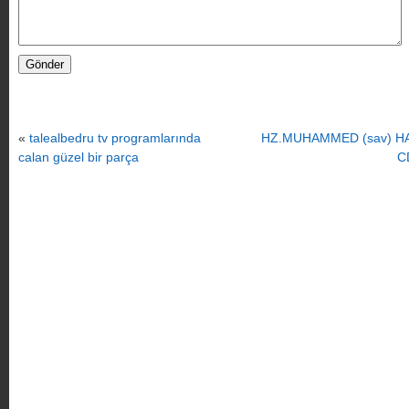
«
talealbedru tv programlarında
HZ.MUHAMMED (sav) HA
calan güzel bir parça
C