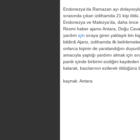
Endonezya’da Ramazan ayı dolayısıyla 
sırasında çıkan izdihamda 21 kişi öldü
Endonezya ve Malezya’da, daha önce de
Resmi haber ajansı Antara, Doğu Cav
yardım
için
sıraya giren yaklaşık bin kişi
bildirdi.
Ajans, izdihamda ilk belirlemele
onlarca kişinin de yaralandığını duyurd
amacıyla yaptığı yardımı almak için sır
panik içinde birbirini ezdiğini kaydeden
kalarak, bazılarının ezilerek öldüğünü bi
kaynak: Antara