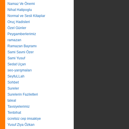
Namaz Ve Önemi
Nihat Hatipoglu
Normal ve Sesli Kitaplar
Oruç Hadisleri
Özel Günler
Peygamberlerimiz
ramazan
Ramazan Bayramı
Sami Savni Özer
Sami Yusuf
Sedat Uçan
seo-yarışmaları
SeyfuLLah
Sohbet
Sureler
Surelerin Faziletleri
taleal
Tavsiyelerimiz
Tenbihat
ücretsiz cep imsakiye
Yusuf Ziya Özkan