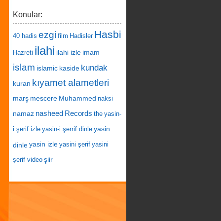
Konular:
Hasbi
ezgi
40 hadis
film
Hadisler
ilahi
ilahi izle
imam
Hazreti
islam
kundak
islamic
kaside
kıyamet alametleri
kuran
marş
mescere
Muhammed
naksi
nasheed
Records
namaz
the
yasin-
yasin
i şerif izle
yasin-i şerrif dinle
yasin izle
dinle
yasini şerif
yasini
şiir
şerif video