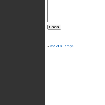
«
Asalet & Terbiye