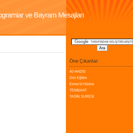
Programlar ve Bayram Mesajları
Öne Çıkanlar:
40 HADİS
Dini Eğitim
Esma’ül Hüsna
TENBiHAT
YASİN SURESİ