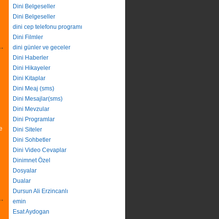
Dini Belgeseller
Dini Belgeseller
dini cep telefonu programı
Dini Filmler
dini günler ve geceler
Dini Haberler
Dini Hikayeler
Dini Kitaplar
Dini Meaj (sms)
Dini Mesajlar(sms)
Dini Mevzular
Dini Programlar
e
Dini Siteler
Dini Sohbetler
Dini Video Cevaplar
Dinimnet Özel
Dosyalar
Dualar
Dursun Ali Erzincanlı
emin
Esat Aydogan