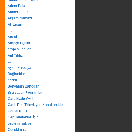
Adem Pala
Ahmet Deniz
Akşam Namazı
Ali Ercan
allahu
Arafat
Arapça Eğitim
arapça ilahiler
Arif Yildiz
ay
Aykut Kuşkaya
Bağlantılar
bedru
Benyamin Bahodari
Bilgisayar Programları
Çanakkale Özel
Canlı Dini Televizyon Kanalları İzle
Cemal Kuru
Cep Telefonları İçin
cepte imsakiye
Cocuklar icin