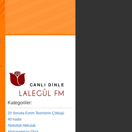
Kategoriler:
20 Soruda Evrim Teorisinin Çöküşü
40 hadis
Abdullah Akbulak
Abdurrahman Önül