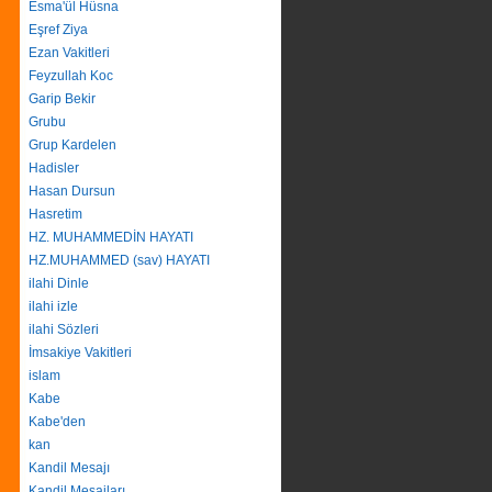
Esma'ül Hüsna
Eşref Ziya
Ezan Vakitleri
Feyzullah Koc
Garip Bekir
Grubu
Grup Kardelen
Hadisler
Hasan Dursun
Hasretim
HZ. MUHAMMEDİN HAYATI
HZ.MUHAMMED (sav) HAYATI
ilahi Dinle
ilahi izle
ilahi Sözleri
İmsakiye Vakitleri
islam
Kabe
Kabe'den
kan
Kandil Mesajı
Kandil Mesajları