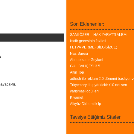
Son Eklenenler:
SAMİ ÖZER – HAK YARATTI ALEMi
kadir gecesinin fazileti
FETVA VERME (BİLGİSİZCE)
Nâs Sûresi
ş.
Abduelkadir Geylani
GÜL BAHÇESİ 3.5
Altın Top
adtech ile reklam 2.0 dönemi başlıyor v
ayacaktır.
Trkycmhrytllbtpydrklcktr r10.net seo
yarışması ödülleri
Kıyamet
Altıyüz Dirhemlik İp
Tavsiye Ettiğimiz Siteler