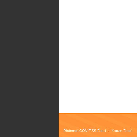
Dinimnet.COM RSS Feed
/
Yorum Feed