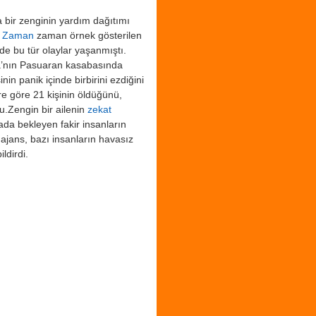
bir zenginin yardım dağıtımı
.
Zaman
zaman örnek gösterilen
 bu tür olaylar yaşanmıştı.
a’nın Pasuaran kasabasında
nin panik içinde birbirini ezdiğini
re göre 21 kişinin öldüğünü,
u.Zengin bir ailenin
zekat
ada bekleyen fakir insanların
 ajans, bazı insanların havasız
ldirdi.