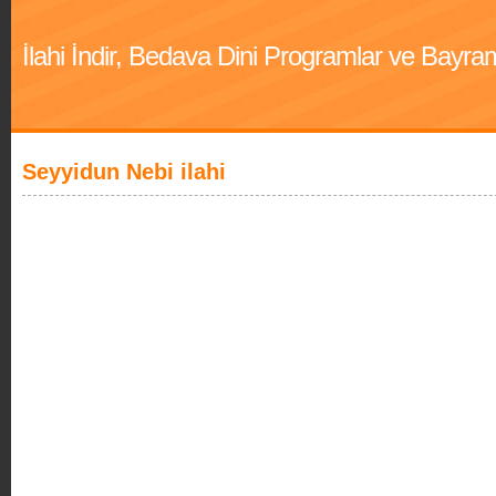
İlahi İndir, Bedava Dini Programlar ve Bayra
Seyyidun Nebi ilahi