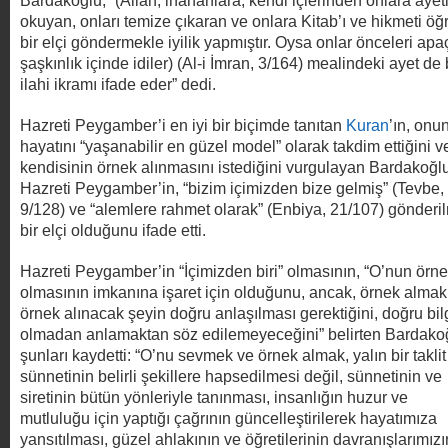
Bardakoğlu, “(Allah, inananlara, kendi içlerinden onlara ayetl
okuyan, onları temize çıkaran ve onlara Kitab’ı ve hikmeti öğ
bir elçi göndermekle iyilik yapmıştır. Oysa onlar önceleri apa
şaşkınlık içinde idiler) (Al-i İmran, 3/164) mealindeki ayet de
ilahi ikramı ifade eder” dedi.
Hazreti Peygamber’i en iyi bir biçimde tanıtan
Kuran
’ın, onu
hayatını “yaşanabilir en güzel model” olarak takdim ettiğini v
kendisinin örnek alınmasını istediğini vurgulayan Bardakoğlu
Hazreti Peygamber’in, “bizim içimizden bize gelmiş” (Tevbe,
9/128) ve “alemlere rahmet olarak” (Enbiya, 21/107) gönderi
bir elçi olduğunu ifade etti.
Hazreti Peygamber’in “İçimizden biri” olmasının, “O’nun örn
olmasının imkanına işaret için olduğunu, ancak, örnek almak 
örnek alınacak şeyin doğru anlaşılması gerektiğini, doğru bil
olmadan anlamaktan söz edilemeyeceğini” belirten Bardako
şunları kaydetti: “O’nu sevmek ve örnek almak, yalın bir taklit
sünnetinin belirli şekillere hapsedilmesi değil, sünnetinin ve
siretinin bütün yönleriyle tanınması, insanlığın huzur ve
mutluluğu için yaptığı çağrının güncelleştirilerek hayatımıza
yansıtılması, güzel ahlakının ve öğretilerinin davranışlarımızı