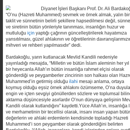
Diyanet İşleri Başkanı Prof. Dr. Ali Bardako
“O’nu (Hazreti Muhammed) sevmek ve örnek almak, yalın bir
taklit ve sünnetinin belirli şekillere hapsedilmesi değil, sünne
ve siretinin bütün yönleriyle tanınması, insanlığın huzur ve
mutluluğu
için
yaptığı çağrının güncelleştirilerek hayatımıza
yansıtılması, güzel ahlakının ve öğretilerinin davranışlarımızı
mihveri ve rehberi yapılmasıdır” dedi.
Bardakoğlu, yarın kutlanacak Mevlid Kandili nedeniyle
yayınladığı mesajda, “Milletin ve bütün İslam aleminin her yıl
bir heyecanla Allah’ın bütün insanlığa rahmet elçisi olarak
gönderdiği ve peygamberler zincirinin son halkası olan Hazre
Muhammed’in getirmiş olduğu
ilahi
mesajı anlama, ortaya
koymuş olduğu eşsiz örnek ahlakını özümseme, O’na duyul
engin ve içten sevgiyi gönüllerden sözlere ve toplumsal bili
aktarma düşüncesiyle asırlardır O’nun dünyaya gelişinin Mev
Kandili olarak kutlandığını” kaydetti.
Yüce Allah’ın, insanlığa l
ve merhametinin bir tecellisi olarak, insanı insan yapan bütü
değerlerin ve ahlaki erdemlerin kendisinde topladığı Hazreti
Muhammed’i son peygamber olarak gönderdiğini belirten