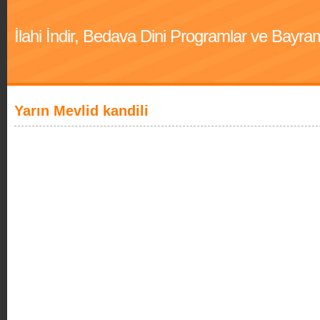
İlahi İndir, Bedava Dini Programlar ve Bayra
Yarın Mevlid kandili