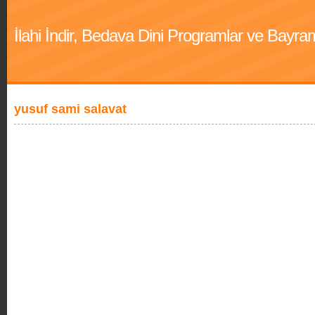
İlahi İndir, Bedava Dini Programlar ve Bayra
yusuf sami salavat