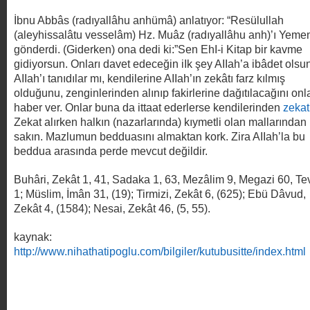
İbnu Abbâs (radıyallâhu anhümâ) anlatıyor: “Resülullah
(aleyhissalâtu vesselâm) Hz. Muâz (radıyallâhu anh)’ı Yeme
gönderdi. (Giderken) ona dedi ki:”Sen EhI-i Kitap bir kavme
gidiyorsun. Onları davet edeceğin iIk şey AIIah’a ibâdet olsu
AIIah’ı tanıdılar mı, kendilerine AIIah’ın zekâtı farz kılmış
olduğunu, zenginlerinden alınıp fakirlerine dağıtılacağını onl
haber ver. Onlar buna da ittaat ederlerse kendilerinden
zekat
Zekat alırken halkın (nazarlarında) kıymetli olan mallarından
sakın. Mazlumun bedduasını almaktan kork. Zira AIIah’la bu
beddua arasında perde mevcut değildir.
Buhâri, Zekât 1, 41, Sadaka 1, 63, Mezâlim 9, Megazi 60, Te
1; Müslim, İmân 31, (19); Tirmizi, Zekât 6, (625); Ebü Dâvud,
Zekât 4, (1584); Nesai, Zekât 46, (5, 55).
kaynak:
http://www.nihathatipoglu.com/bilgiler/kutubusitte/index.html