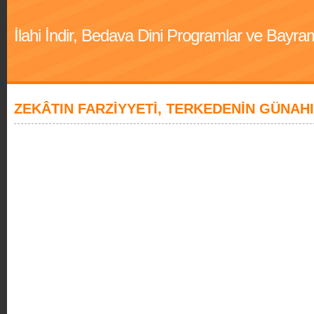
İlahi İndir, Bedava Dini Programlar ve Bayra
ZEKÂTIN FARZİYYETİ, TERKEDENİN GÜNAHI